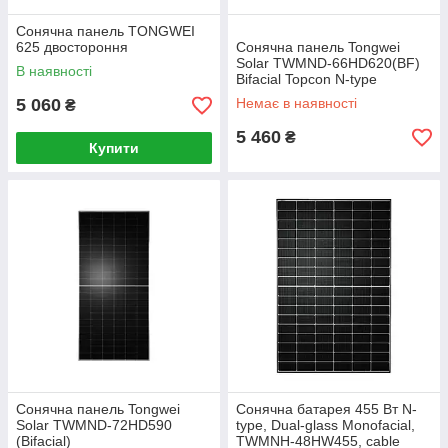
Сонячна панель TONGWEI
625 двостороння
Сонячна панель Tongwei
Solar TWMND-66HD620(BF)
В наявності
Bifacial Topcon N-type
5 060
Немає в наявності
₴
5 460
₴
Купити
Сонячна панель Tongwei
Сонячна батарея 455 Вт N-
Solar TWMND-72HD590
type, Dual-glass Monofacial,
(Bifacial)
TWMNH-48HW455, cable