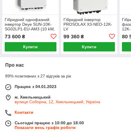
Гібридний однофазний
Гібридний інвертор
Гібр
інвертор Deye SUN-10K-
PROSOLAX X3-NEO-12K-
фаза
SG02LP1-EU-AM3 (10 kW,
LV
12K
1 фази, 3 MPPT)
73 600
99 360
80 
₴
₴
Купити
Купити
Про нас
89% позитивних з 27 відгуків за рік
Працює з 04.01.2023
м. Хмельницький
вулиця Соборна, 12, Хмельницький, Україна
Контакти
Сьогодні працює з 10:00 до 18:00
Показати весь графік роботи