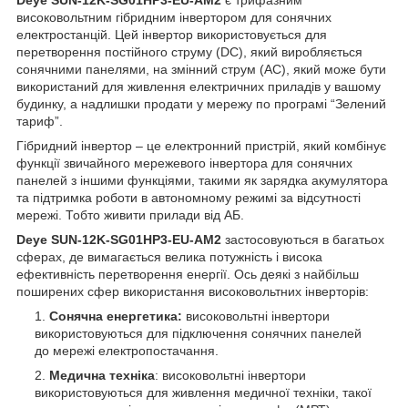
високовольтним гібридним інвертором для сонячних
електростанцій. Цей інвертор використовується для
перетворення постійного струму (DC), який виробляється
сонячними панелями, на змінний струм (AC), який може бути
використаний для живлення електричних приладів у вашому
будинку, а надлишки продати у мережу по програмі “Зелений
тариф”.
Гібридний інвертор – це електронний пристрій, який комбінує
функції звичайного мережевого інвертора для сонячних
панелей з іншими функціями, такими як зарядка акумулятора
та підтримка роботи в автономному режимі за відсутності
мережі. Тобто живити прилади від АБ.
Deye SUN-12K-SG01HP3-EU-AM2
застосовуються в багатьох
сферах, де вимагається велика потужність і висока
ефективність перетворення енергії. Ось деякі з найбільш
поширених сфер використання високовольтних інверторів:
Сонячна енергетика:
високовольтні інвертори
використовуються для підключення сонячних панелей
до мережі електропостачання.
Медична техніка
: високовольтні інвертори
використовуються для живлення медичної техніки, такої