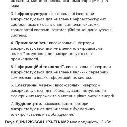
як лазери, магнітно-резонансні томографи (МРТ) та
інше.
Інфраструктура
: високовольтні інвертори
використовуються для живлення інфраструктурних
систем, таких як освітлення, сигнальні системи,
транспортні системи, вентиляційні та кондиціонувальні
системи.
Промисловість:
високовольтні інвертори
використовуються для живлення електродвигунів
великої потужності, що використовуються в
промисловості.
Інформаційні технології:
високовольтні інвертори
використовуються для живлення великих серверних
комплексів та інших інформаційних систем.
Електричні мережі:
високовольтні інвертори
використовуються для збалансування потужності в
електричних мережах та зниження рівня витоків енергії.
Будівництво:
високовольтні інвертори
використовуються для живлення будівельних
електроінсталяцій та обладнання.
Deye SUN-12K-SG01HP3-EU-AM2
має потужність 12 кВт і