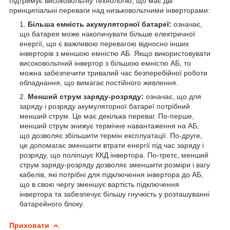
підтримує високовольтну технологію, що має дві
принципіальні переваги над низьковольтними інверторами:
Більша емність акумуляторної батареї:
означає,
що батарея може накопичувати більше електричної
енергії, що є важливою перевагою відносно інших
інверторів з меншою емністю АБ. Якщо використовувати
високовольтний інвертор з більшою емністю АБ, то
можна забезпечити тривалий час безперебійної роботи
обладнання, що вимагає постійного живлення.
Менший струм заряду-розряду:
означає, що для
заряду і розряду акумуляторної батареї потрібний
менший струм. Це має декілька переваг. По-перше,
менший струм знижує термічне навантаження на АБ,
що дозволяє збільшити термін експлуатації. По-друге,
це допомагає зменшити втрати енергії під час заряду і
розряду, що поліпшує ККД інвертора. По-третє, менший
струм заряду-розряду дозволяє зменшити розміри і вагу
кабелів, які потрібні для підключення інвертора до АБ,
що в свою чергу зменшує вартість підключення
інвертора та забезпечує більшу гнучкість у розташуванні
батарейного блоку.
Приховати