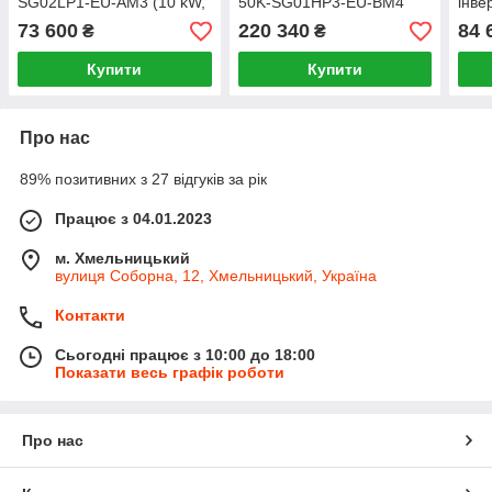
SG02LP1-EU-AM3 (10 kW,
50K-SG01HP3-EU-BM4
інве
1 фази, 3 MPPT)
SG0
73 600
220 340
84 
₴
₴
EU в
Купити
Купити
Про нас
89% позитивних з 27 відгуків за рік
Працює з 04.01.2023
м. Хмельницький
вулиця Соборна, 12, Хмельницький, Україна
Контакти
Сьогодні працює з 10:00 до 18:00
Показати весь графік роботи
Про нас