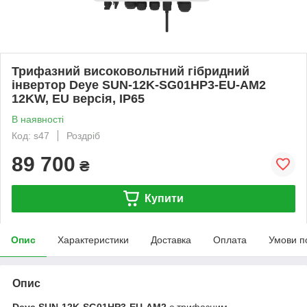
Трифазний високовольтний гібридний
інвертор Deye SUN-12K-SG01HP3-EU-AM2
12KW, EU версія, IP65
В наявності
Код: s47
Роздріб
89 700
₴
Купити
Опис
Характеристики
Доставка
Оплата
Умови п
Опис
Deye SUN-12K-SG01HP3-EU-AM2
є трифазним