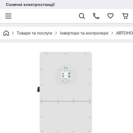
Сонячні електростанції
Товари та послуги
Інвертори та контролери
АВТОНО