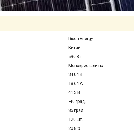
Risen Energy
Китай
590 Вт
Монокристалічна
34.04 В
18.64 А
41.3 В
-40 град.
85 град.
120 шт.
20.8 %