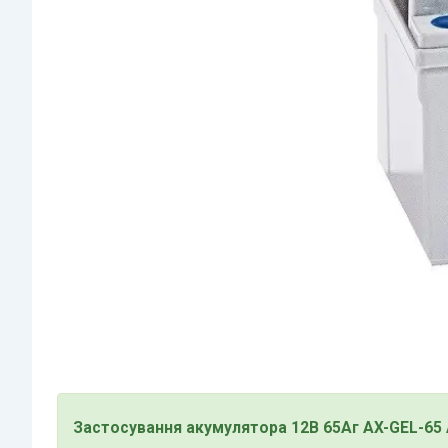
Застосування акумулятора 12В 65Аг AX-GEL-65