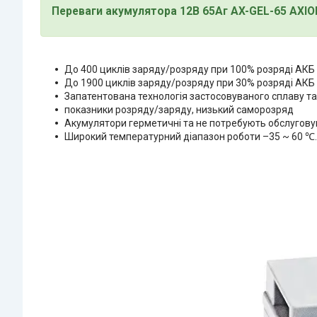
Переваги акумулятора 12В 65Аг AX-GEL-65 AXI
До 400 циклів заряду/розряду при 100% розряді АКБ
До 1900 циклів заряду/розряду при 30% розряді АКБ
Запатентована технологія застосовуваного сплаву та
показники розряду/заряду, низький саморозряд
Акумулятори герметичні та не потребують обслугов
Широкий температурний діапазон роботи –35 ~ 60 ℃.