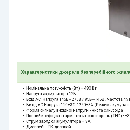
Характеристики джерела безперебійного живле
Номінальна потужність (Вт) – 480 Вт
Напруга акумулятора 12В
Вхід AC: Напруга 145В~275В / 85В~145В , Частота 45 
Вихід AC Напруга 110±3% / 220±3% (Режим акумулятор
Форма сигналу вихідної напруги - Чиста синусоїда
Повний коефіцієнт гармонічних спотворень (THD) ≤±
Струм зарядки акумулятора – 8А
Дисплей – РК-дисплей