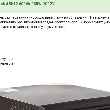
tek ASK12 600VA 480W DC12V
немодульований синусоїдальний струм на обладнання. На відміну ві
емикання у разі вимкнення подачі електроенергії. У нормальних у
і для оптимального стану акумуляторів.
му часі.
перегріву.