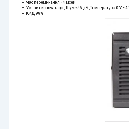
Час перемикання <4 мсек
Умови експлуатації , Шум ≤55 дБ ,Температура 0℃~40
ККД 98%