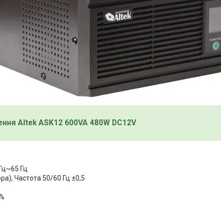
ння Altek ASK12 600VA 480W DC12V
Гц~65 Гц
а), Частота 50/60 Гц ±0,5
3%