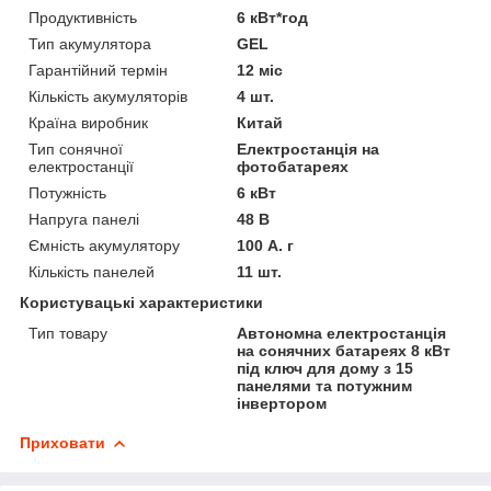
Продуктивність
6 кВт*год
Тип акумулятора
GEL
Гарантійний термін
12 міс
Кількість акумуляторів
4 шт.
Країна виробник
Китай
Тип сонячної
Електростанція на
електростанції
фотобатареях
Потужність
6 кВт
Напруга панелі
48 В
Ємність акумулятору
100 А. г
Кількість панелей
11 шт.
Користувацькі характеристики
Тип товару
Автономна електростанція
на сонячних батареях 8 кВт
під ключ для дому з 15
панелями та потужним
інвертором
Приховати