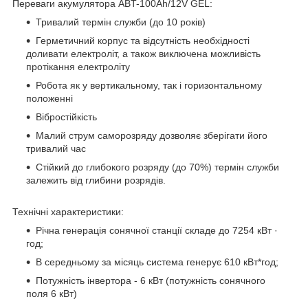
Переваги акумулятора ABT-100Аh/12V GEL:
Тривалий термін служби (до 10 років)
Герметичний корпус та відсутність необхідності
доливати електроліт, а також виключена можливість
протікання електроліту
Робота як у вертикальному, так і горизонтальному
положенні
Вібростійкість
Малий струм саморозряду дозволяє зберігати його
тривалий час
Стійкий до глибокого розряду (до 70%) термін служби
залежить від глибини розрядів.
Технічні характеристики:
Річна генерація сонячної станції складе до 7254 кВт ·
год;
В середньому за місяць система генерує 610 кВт*год;
Потужність інвертора - 6 кВт (потужність сонячного
поля 6 кВт)