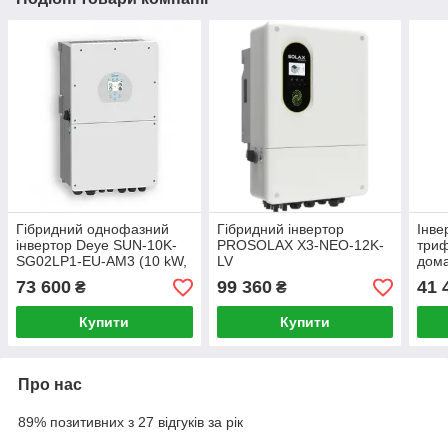
Гібридний однофазний
Гібридний інвертор
Інве
інвертор Deye SUN-10K-
PROSOLAX X3-NEO-12K-
триф
SG02LP1-EU-AM3 (10 kW,
LV
дома
1 фази, 3 MPPT)
Soli
73 600
99 360
41 
₴
₴
5G
Купити
Купити
Про нас
89% позитивних з 27 відгуків за рік