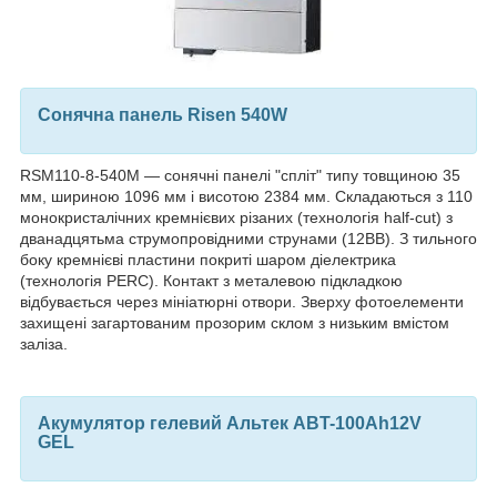
Сонячна панель Risen 540W
RSM110-8-540M — сонячні панелі "спліт" типу товщиною 35
мм, шириною 1096 мм і висотою 2384 мм. Складаються з 110
монокристалічних кремнієвих різаних (технологія half-cut) з
дванадцятьма струмопровідними струнами (12ВВ). З тильного
боку кремнієві пластини покриті шаром діелектрика
(технологія PERC). Контакт з металевою підкладкою
відбувається через мініатюрні отвори. Зверху фотоелементи
захищені загартованим прозорим склом з низьким вмістом
заліза.
Акумулятор гелевий Альтек ABT-100Аh12V
GEL