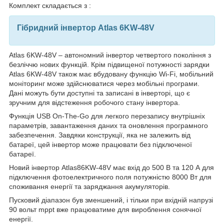
Комплект складається з :
Гібридний інвертор Atlas 6KW-48V
Atlas 6KW-48V – автономний інвертор четвертого покоління з
безліччю нових функцій. Крім підвищеної потужності зарядки
Atlas 6KW-48V також має вбудовану функцію Wi-Fi, мобільний
моніторинг може здійснюватися через мобільні програми.
Дані можуть бути доступні та записані в інверторі, що є
зручним для відстеження робочого стану інвертора.
Функція USB On-The-Go для легкого перезапису внутрішніх
параметрів, завантаження даних та оновлення програмного
забезпечення. Завдяки конструкції, яка не залежить від
батареї, цей інвертор може працювати без підключеної
батареї.
Новий інвертор Atlas86KW-48V має вхід до 500 В та 120 А для
підключення фотоелектричного поля потужністю 8000 Вт для
споживання енергії та заряджання акумуляторів.
Пусковий діапазон був зменшений, і тільки при вхідній напрузі
90 вольт mppt вже працюватиме для вироблення сонячної
енергії.