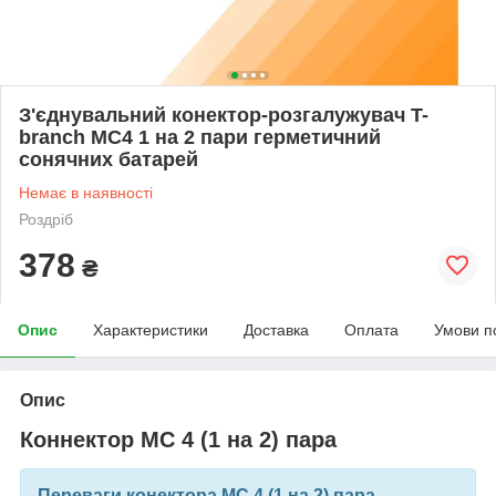
З'єднувальний конектор-розгалужувач T-
branch МС4 1 на 2 пари герметичний
сонячних батарей
Немає в наявності
Роздріб
378
₴
Опис
Характеристики
Доставка
Оплата
Умови п
Опис
Коннектор МС 4 (1 на 2) пара
Переваги конектора
МС 4 (1 на 2) пара