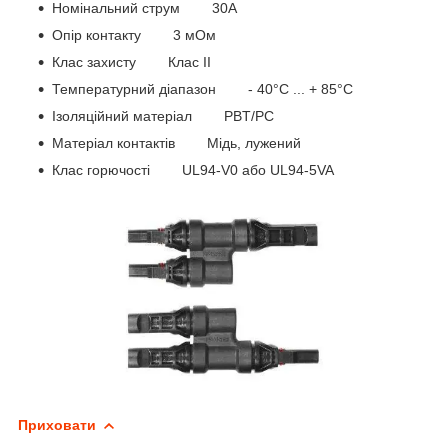
Номінальний струм 30А
Опір контакту 3 мОм
Клас захисту Клас II
Температурний діапазон - 40°C ... + 85°C
Ізоляційний матеріал PBT/PC
Матеріал контактів Мідь, лужений
Клас горючості UL94-V0 або UL94-5VA
Приховати