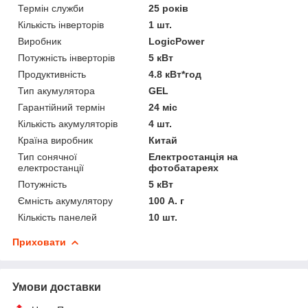
Термін служби
25 років
Кількість інверторів
1 шт.
Виробник
LogicPower
Потужність інверторів
5 кВт
Продуктивність
4.8 кВт*год
Тип акумулятора
GEL
Гарантійний термін
24 міс
Кількість акумуляторів
4 шт.
Країна виробник
Китай
Тип сонячної
Електростанція на
електростанції
фотобатареях
Потужність
5 кВт
Ємність акумулятору
100 А. г
Кількість панелей
10 шт.
Приховати
Умови доставки