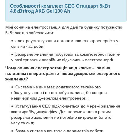
Особливості комплект СЕС Стандарт 5кВт
4.8кВт/год АКБ Gel 100 Ah
Міні сонячна електростанція для дачі та будинку потужністю
5кВт здатна забезпечити:
електроустаткування автономною електроенергією у
світлий час доби;
резервне живлення побутової та комп'ютерної техніки
у разі тривалих аварійних відключень електроенергії.
Чому сонячна електростанція «під ключ» – заміна
паливним генераторам та іншим джерелам резервного
живлення?
Система не вимагає додаткового технічного
обслуговування і не потребує палива, бо сонце є
невичерпним джерелом електроенергії;
Устаткування СЕС підключається до мережі живлення
квартири/будинку/офісу. Для перемикання в режим
резервного живлення не потрібно витрачати багато
часу та сил;
Зручна система контролю параметрів роботи