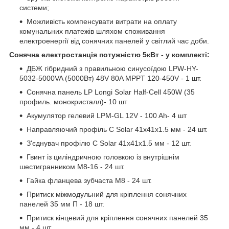
системи;
Можливість компенсувати витрати на оплату
комунальних платежів шляхом споживання
електроенергії від сонячних панелей у світлий час доби.
Сонячна електростанція потужністю 5кВт - у комплекті:
ДБЖ гібридний з правильною синусоїдою LPW-HY-
5032-5000VA (5000Вт) 48V 80A MPPT 120-450V - 1 шт.
Сонячна панель LP Longi Solar Half-Cell 450W (35
профиль. монокристалл)- 10 шт
Акумулятор гелевий LPM-GL 12V - 100 Ah- 4 шт
Направляючий профіль С Solar 41х41х1.5 мм - 24 шт.
З'єднувач профілю С Solar 41х41х1.5 мм - 12 шт.
Гвинт із циліндричною головкою із внутрішнім
шестигранником M8-16 - 24 шт.
Гайка фланцева зубчаста М8 - 24 шт.
Притиск міжмодульний для кріплення сонячних
панелей 35 мм П - 18 шт.
Притиск кінцевий для кріплення сонячних панелей 35
мм - 4 шт.