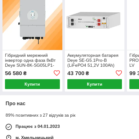
Гібридний мережний
Аккумуляторная батарея
Гібр
інвертор одна фаза 8кВт
Deye SE-G5.1Pro-B
PRO
Deye SUN-8K-SG05LP1-
(LiFePO4 51,2V 100Ah)
LV
EU
56 580
43 700
99 
₴
₴
Купити
Купити
Про нас
89% позитивних з 27 відгуків за рік
Працює з 04.01.2023
м. Хмельницький