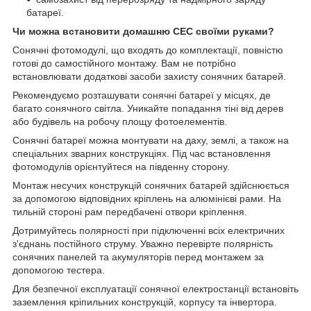
батареї.
Чи можна встановити домашню СЕС своїми руками?
Сонячні фотомодулі, що входять до комплектації, повністю
готові до самостійного монтажу. Вам не потрібно
встановлювати додаткові засоби захисту сонячних батарей.
Рекомендуємо розташувати сонячні батареї у місцях, де
багато сонячного світла. Уникайте попадання тіні від дерев
або будівель на робочу площу фотоелементів.
Сонячні батареї можна монтувати на даху, землі, а також на
спеціальних зварних конструкціях. Під час встановлення
фотомодулів орієнтуйтеся на південну сторону.
Монтаж несучих конструкцій сонячних батарей здійснюється
за допомогою відповідних кріплень на алюмінієві рами. На
тильній стороні рам передбачені отвори кріплення.
Дотримуйтесь полярності при підключенні всіх електричних
з'єднань постійного струму. Уважно перевірте полярність
сонячних панелей та акумуляторів перед монтажем за
допомогою тестера.
Для безпечної експлуатації сонячної електростанції встановіть
заземлення кріпильних конструкцій, корпусу та інвертора.