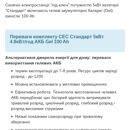
Сонячні електростанції "під ключ" потужністю 5кВт категорії
"Стандарт" включають гелеві акумуляторні батареї (Gel)
ємністю 100 Ah.
Переваги комплекту СЕС Стандарт 5кВт
4.8кВт/год АКБ Gel 100 Ah
Альтернативні джерела енергії для дому: переваги
використання гелевих АКБ
термін експлуатації до 7-8 років. Ресурс циклів заряд/
розряд - до 1200
Можна встановлювати у житлових приміщеннях.
Ефективна робота. Технологія виготовлення гелевих
АКБ передбачає цих батарей здатність витримувати
тривалий розряд, циклічний розряд, глибокий розряд і
розряд високими струмами.
Низькі показники саморозряду при тривалому
зберіганні
самозахист від перерозряду та надмірного заряду