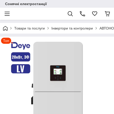
Сонячні електростанції
Товари та послуги
Інвертори та контролери
АВТОНО
Топ