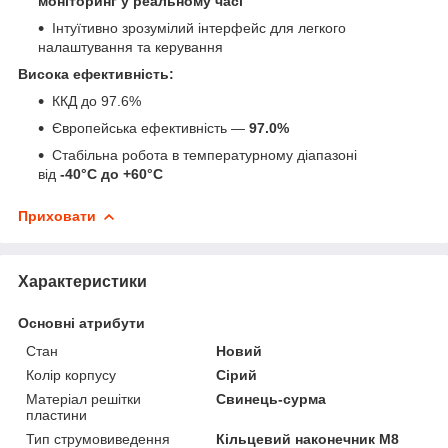
моніторинг у реальному часі
Інтуїтивно зрозумілий інтерфейс для легкого
налаштування та керування
Висока ефективність:
ККД до 97.6%
Європейська ефективність —
97.0%
Стабільна робота в температурному діапазоні
від
-40°C до +60°C
Приховати
Характеристики
Основні атрибути
Стан
Новий
Колір корпусу
Сірий
Матеріал решітки
Свинець-сурма
пластини
Тип струмовиведення
Кільцевий наконечник M8