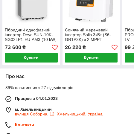
Гібридний однофазний
Сонячний мережевий
Гібр
інвертор Deye SUN-10K-
інвертор Solis 3кВт (S6-
PRO
SG02LP1-EU-AM3 (10 kW,
GR1P3K) з 2 MPPT
LV
1 фази, 3 MPPT)
трекерами
73 600
26 220
99 
₴
₴
Купити
Купити
Про нас
89% позитивних з 27 відгуків за рік
Працює з 04.01.2023
м. Хмельницький
вулиця Соборна, 12, Хмельницький, Україна
Контакти