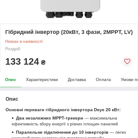
Гібридний інвертор (20кВт, 3 фази, 2MPPT, LV)
Немає в наявності
Роздріб
133 124
₴
Опис
Характеристики
Доставка
Оплата
Умови п
Опис
Основні переваги гібридного інвертора Deye 20 кВт:
Два незалежних MPPT-трекери
— максимальна
ефективність збору енергії з різних площин панелей
Паралельне підключення до 10 інверторів
— легко
масштабувати систему під зростаючі потреби