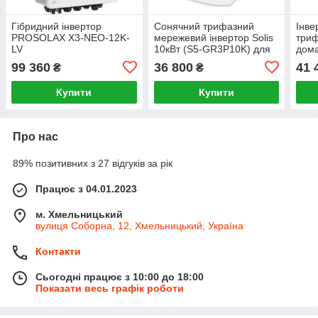
Гібридний інвертор
Сонячний трифазний
Інве
PROSOLAX X3-NEO-12K-
мережевий інвертор Solis
триф
LV
10кВт (S5-GR3P10K) для
дома
СЕС
Soli
99 360
36 800
41 
₴
₴
5G
Купити
Купити
Про нас
89% позитивних з 27 відгуків за рік
Працює з 04.01.2023
м. Хмельницький
вулиця Соборна, 12, Хмельницький, Україна
Контакти
Сьогодні працює з 10:00 до 18:00
Показати весь графік роботи