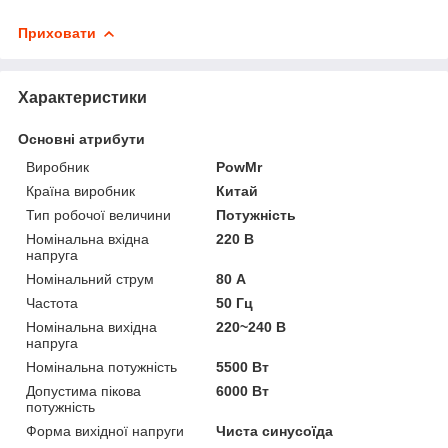
Приховати
Характеристики
Основні атрибути
Виробник
PowMr
Країна виробник
Китай
Тип робочої величини
Потужність
Номінальна вхідна
220 В
напруга
Номінальний струм
80 А
Частота
50 Гц
Номінальна вихідна
220~240 В
напруга
Номінальна потужність
5500 Вт
Допустима пікова
6000 Вт
потужність
Форма вихідної напруги
Чиста синусоїда