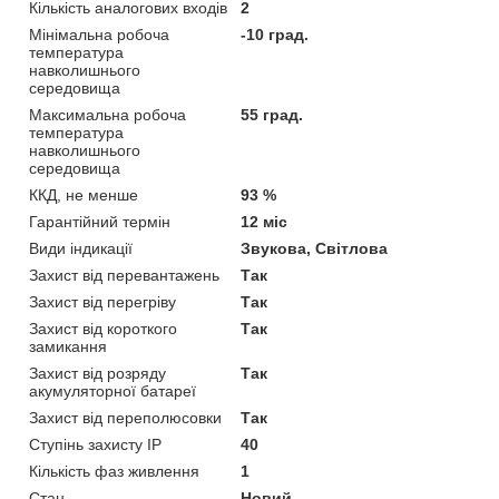
Кількість аналогових входів
2
Мінімальна робоча
-10 град.
температура
навколишнього
середовища
Максимальна робоча
55 град.
температура
навколишнього
середовища
ККД, не менше
93 %
Гарантійний термін
12 міс
Види індикації
Звукова, Світлова
Захист від перевантажень
Так
Захист від перегріву
Так
Захист від короткого
Так
замикання
Захист від розряду
Так
акумуляторної батареї
Захист від переполюсовки
Так
Ступінь захисту IP
40
Кількість фаз живлення
1
Стан
Новий