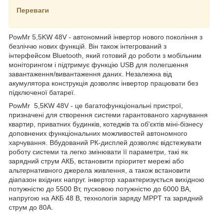
Переваги
PowMr 5,5KW 48V - автономний інвертор нового покоління з
безліччю нових функцій. Він також інтегрований з
інтерфейсом Bluetooth, який готовий до роботи з мобільним
моніторингом і підтримує функцію USB для полегшення
завантаження/вивантаження даних. Незалежна від
акумулятора конструкція дозволяє інвертор працювати без
підключеної батареї.
PowMr 5,5KW 48V - це багатофункціональні пристрої,
призначені для створення системи гарантованого харчування
квартир, приватних будинків, котеджів та об'єктів міні-бізнесу
доповнених функціональних можливостей автономного
харчування. Вбудований РК-дисплей дозволяє відстежувати
роботу системи та легко змінювати її параметри, такі як
зарядний струм АКБ, встановити пріоритет мережі або
альтернативного джерела живлення, а також встановити
діапазон вхідних напруг. інвертор характеризується вихідною
потужністю до 5500 Вт, пусковою потужністю до 6000 ВА,
напругою на АКБ 48 В, технологія заряду MPPT та зарядний
струм до 80А.