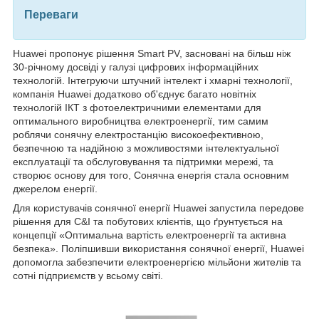
Переваги
Huawei пропонує рішення Smart PV, засновані на більш ніж
30-річному досвіді у галузі цифрових інформаційних
технологій. Інтегруючи штучний інтелект і хмарні технології,
компанія Huawei додатково об'єднує багато новітніх
технологій ІКТ з фотоелектричними елементами для
оптимального виробництва електроенергії, тим самим
роблячи сонячну електростанцію високоефективною,
безпечною та надійною з можливостями інтелектуальної
експлуатації та обслуговування та підтримки мережі, та
створює основу для того, Сонячна енергія стала основним
джерелом енергії.
Для користувачів сонячної енергії Huawei запустила передове
рішення для C&I та побутових клієнтів, що ґрунтується на
концепції «Оптимальна вартість електроенергії та активна
безпека». Поліпшивши використання сонячної енергії, Huawei
допомогла забезпечити електроенергією мільйони жителів та
сотні підприємств у всьому світі.