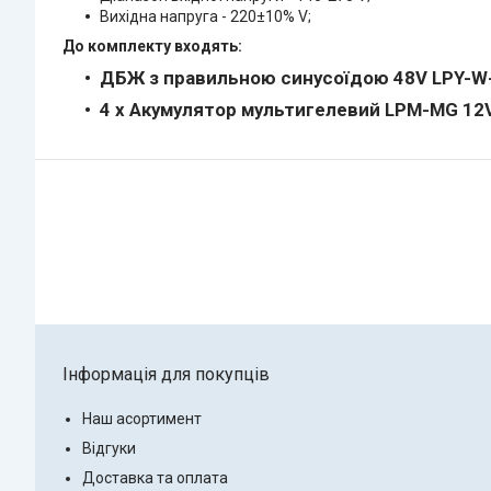
Вихідна напруга - 220±10% V;
До комплекту входять:
ДБЖ з правильною синусоїдою 48V LPY-W
4 х
Акумулятор мультигелевий LPM-MG 12V
Інформація для покупців
Наш асортимент
Відгуки
Доставка та оплата