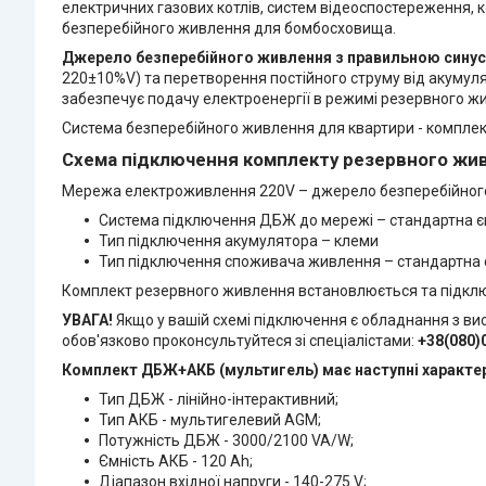
електричних газових котлів, систем відеоспостереження, 
безперебійного живлення для бомбосховища.
Джерело безперебійного живлення з правильною сину
220±10%V) та перетворення постійного струму від акумул
забезпечує подачу електроенергії в режимі резервного ж
Система безперебійного живлення для квартири - компл
Схема підключення комплекту резервного жи
Мережа електроживлення 220V – джерело безперебійного
Система підключення ДБЖ до мережі – стандартна 
Тип підключення акумулятора – клеми
Тип підключення споживача живлення – стандартна
Комплект резервного живлення встановлюється та підключа
УВАГА!
Якщо у вашій схемі підключення є обладнання з ви
обов'язково проконсультуйтеся зі спеціалістами:
+38(080)
Комплект ДБЖ+АКБ (мультигель) має наступні характе
Тип ДБЖ - лінійно-інтерактивний;
Тип АКБ - мультигелевий AGM;
Потужність ДБЖ - 3000/2100 VA/W;
Ємність АКБ - 120 Ah;
Діапазон вхідної напруги - 140-275 V;