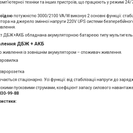
комп'ютерної техніки та інших пристроїв, що працюють у режимі 2
соїдою
потужністю 3000/2100 VA/W виконує 2 основні функції: стабілі
ятора на джерело змінної напруги 220V. UPS системи безперебійно
ивлення.
ект ДБЖ+АКБ обладнана акумуляторною батареєю типу мультигель
влення ДБЖ + АКБ
 живлення із зовнішнім акумулятором – споживач живлення.
євровилка
 євророзетка
ється стаціонарно. Усі функції: від стабілізації напруги до зар
сокими пусковими струмами, коефіцієнт запасу силового навантаже
030-99-88
ристики: