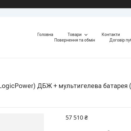
Головна
Товари
Контакти
Повернення та обмін
Договір пу
LogicPower) ДБЖ + мультигелева батарея 
57 510 ₴