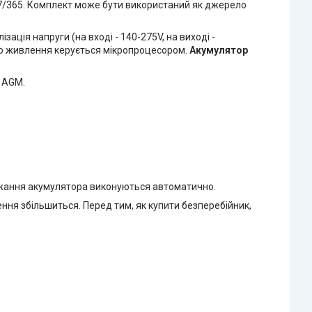
4/7/365. Комплект може бути використаний як джерело
зація напруги (на вході - 140-275V, на виході -
го живлення керується мікропроцесором.
Акумулятор
 AGM.
яджання акумулятора виконуються автоматично.
ння збільшиться. Перед тим, як купити безперебійник,