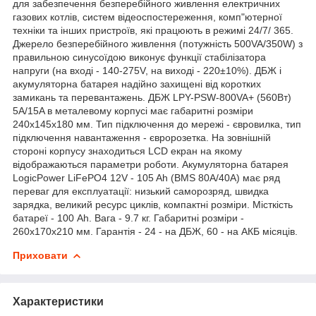
для забезпечення безперебійного живлення електричних
газових котлів, систем відеоспостереження, комп"ютерної
техніки та інших пристроїв, які працюють в режимі 24/7/ 365.
Джерело безперебійного живлення (потужність 500VA/350W) з
правильною синусоїдою виконує функції стабілізатора
напруги (на вході - 140-275V, на виході - 220±10%). ДБЖ і
акумуляторна батарея надійно захищені від коротких
замикань та перевантажень. ДБЖ LPY-PSW-800VA+ (560Вт)
5A/15A в металевому корпусі має габаритні розміри
240х145х180 мм. Тип підключення до мережі - євровилка, тип
підключення навантаження - євророзетка. На зовнішній
стороні корпусу знаходиться LСD екран на якому
відображаються параметри роботи. Акумуляторна батарея
LogicPower LiFePO4 12V - 105 Ah (BMS 80A/40А) має ряд
переваг для експлуатації: низький саморозряд, швидка
зарядка, великий ресурс циклів, компактні розміри. Місткість
батареї - 100 Ah. Вага - 9.7 кг. Габаритні розміри -
260х170х210 мм. Гарантія - 24 - на ДБЖ, 60 - на АКБ місяців.
Приховати
Характеристики