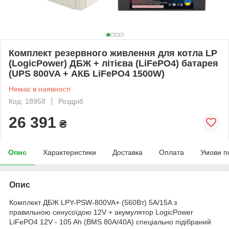
Комплект резервного живлення для котла LP
(LogicPower) ДБЖ + літієва (LiFePO4) батарея
(UPS 800VA + АКБ LiFePO4 1500W)
Немає в наявності
Код: 18958
Роздріб
26 391
₴
Опис
Характеристики
Доставка
Оплата
Умови п
Опис
Комплект ДБЖ LPY-PSW-800VA+ (560Вт) 5A/15A з
правильною синусоїдою 12V + акумулятор LogicPower
LiFePO4 12V - 105 Ah (BMS 80A/40А) спеціально підібраний