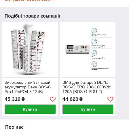
Подібні товари компанії
Високовольтний літієвий
BMS для батарей DEYE
акумулятор Deye BOS-G
BOS-G PRO 200-1000Vdc
Pro LiFePO4 5.12кВтг,
120A (BOS-G-PDU-2)
100Ah
45 310
44 620
₴
₴
Купити
Купити
Про нас