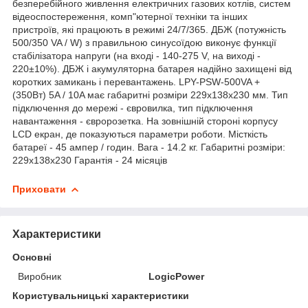
безперебійного живлення електричних газових котлів, систем
відеоспостереження, комп"ютерної техніки та інших
пристроїв, які працюють в режимі 24/7/365. ДБЖ (потужність
500/350 VA / W) з правильною синусоїдою виконує функції
стабілізатора напруги (на вході - 140-275 V, на виході -
220±10%). ДБЖ і акумуляторна батарея надійно захищені від
коротких замикань і перевантажень. LPY-PSW-500VA +
(350Вт) 5A / 10A має габаритні розміри 229х138х230 мм. Тип
підключення до мережі - євровилка, тип підключення
навантаження - євророзетка. На зовнішній стороні корпусу
LCD екран, де показуються параметри роботи. Місткість
батареї - 45 ампер / годин. Вага - 14.2 кг. Габаритні розміри:
229х138х230 Гарантія - 24 місяців
Приховати
Характеристики
Основні
Виробник
LogicPower
Користувальницькі характеристики