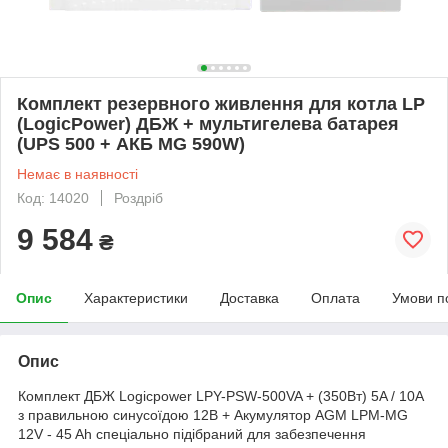
Комплект резервного живлення для котла LP
(LogicPower) ДБЖ + мультигелева батарея
(UPS 500 + АКБ MG 590W)
Немає в наявності
Код: 14020
Роздріб
9 584
₴
Опис
Характеристики
Доставка
Оплата
Умови п
Опис
Комплект ДБЖ Logicpower LPY-PSW-500VA + (350Вт) 5A / 10A
з правильною синусоїдою 12В + Акумулятор AGM LPM-MG
12V - 45 Ah спеціально підібраний для забезпечення