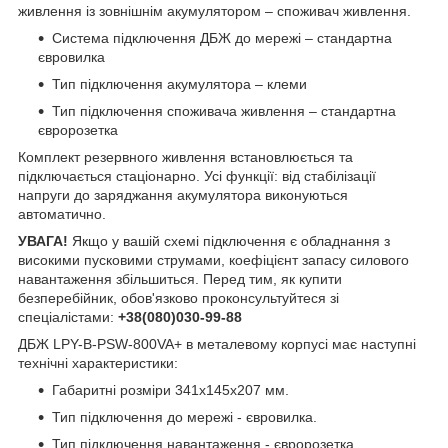
живлення із зовнішнім акумулятором – споживач живлення.
Система підключення ДБЖ до мережі – стандартна
євровилка
Тип підключення акумулятора – клеми
Тип підключення споживача живлення – стандартна
євророзетка
Комплект резервного живлення встановлюється та
підключається стаціонарно. Усі функції: від стабілізації
напруги до заряджання акумулятора виконуються
автоматично.
УВАГА!
Якщо у вашій схемі підключення є обладнання з
високими пусковими струмами, коефіцієнт запасу силового
навантаження збільшиться. Перед тим, як купити
безперебійник, обов'язково проконсультуйтеся зі
спеціалістами:
+38(080)030-99-88
ДБЖ LPY-B-PSW-800VA+ в металевому корпусі має наступні
технічні характеристики:
Габаритні розміри 341х145х207 мм.
Тип підключення до мережі - євровилка.
Тип підключення навантаження - євророзетка.