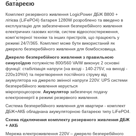
батареєю
Комплект резервного живлення LogicPower ДБЖ B800 +
літієва (LiFePO4) батарея 1280W розроблено та введено в
експлуатацію для забезпечення безперебійного живлення
електричних газових котлів, систем відеоспостереження,
комп'ютерної техніки та інших пристроїв, що працюють у
режимі 24/7/365. Комплект може бути використаний як
джерело безперебійного живлення для бомбосховища.
Джерело безперебійного живлення з правильною
синусоїдою
потужністю 800/560 VA/W виконує 2 основні
функції: стабілізація напруги (на вході - 140-275V, на виході -
220±10%V) та перетворення постійного струму від
акумулятора на джерело змінної напруги 220V. UPS системи
безперебійного живлення керується
мікропроцесором.
Акумулятор
забезпечує подачу
електроенергії в режимі резервного живлення.
Система безперебійного живлення для квартири - комплект
ДБЖ+АКБ обладнана акумуляторною батареєю типу LiFePO4.
Схема підключення комплекту резервного живлення ДБЖ
+ АКБ
Мережа електроживлення 220V – джерело безперебійного