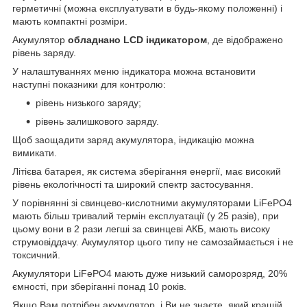
герметичні (можна експлуатувати в будь-якому положенні) і
мають компактні розміри.
Акумулятор
обладнано LCD індикатором
, де відображено
рівень заряду.
У налаштуваннях меню індикатора можна встановити
наступні показники для контролю:
рівень низького заряду;
рівень залишкового заряду.
Щоб заощадити заряд акумулятора, індикацію можна
вимикати.
Літієва батарея, як система зберігання енергії, має високий
рівень екологічності та широкий спектр застосування.
У порівнянні зі свинцево-кислотними акумуляторами LiFePO4
мають більш тривалий термін експлуатації (у 25 разів), при
цьому вони в 2 рази легші за свинцеві АКБ, мають високу
струмовіддачу. Акумулятор цього типу не самозаймається і не
токсичний.
Акумулятори LiFePO4 мають дуже низький саморозряд, 20%
ємності, при зберіганні понад 10 років.
Якщо Вам потрібен акумулятор, і Ви не знаєте, який кращій,