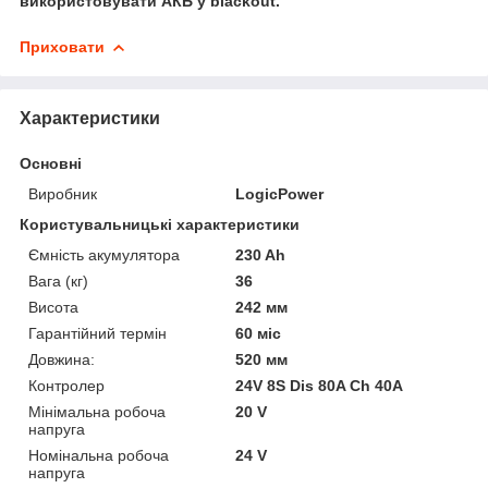
використовувати АКБ у blackout.
Приховати
Характеристики
Основні
Виробник
LogicPower
Користувальницькі характеристики
Ємність акумулятора
230 Ah
Вага (кг)
36
Висота
242 мм
Гарантійний термін
60 міс
Довжина:
520 мм
Контролер
24V 8S Dis 80A Ch 40A
Мінімальна робоча
20 V
напруга
Номінальна робоча
24 V
напруга