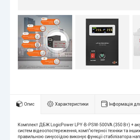
Опис
Характеристики
Інформація дл
Комплект ДБЖ LogicPower LPY-B-PSW-500VA (350 Вт) + аку
систем відеоспостереження, комп"ютерної техніки та інш
правильною синусоїдою виконує функції стабілізатора напр