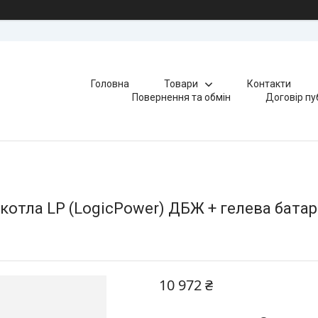
Головна
Товари
Контакти
Повернення та обмін
Договір пу
отла LP (LogicPower) ДБЖ + гелева батар
10 972 ₴