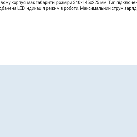
му корпусі має габаритні розміри 340х145х225 мм. Тип підключен
редбачена LED індикація режимів роботи. Максимальний струм заряду