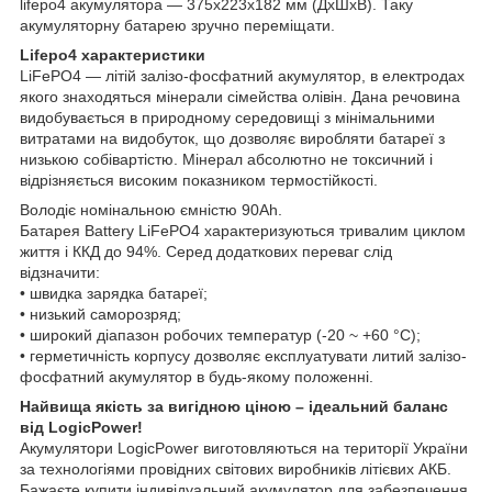
lifepo4 акумулятора — 375х223х182 мм (ДхШхВ). Таку
акумуляторну батарею зручно переміщати.
Lifepo4 характеристики
LiFePO4 — літій залізо-фосфатний акумулятор, в електродах
якого знаходяться мінерали сімейства олівін. Дана речовина
видобувається в природному середовищі з мінімальними
витратами на видобуток, що дозволяє виробляти батареї з
низькою собівартістю. Мінерал абсолютно не токсичний і
відрізняється високим показником термостійкості.
Володіє номінальною ємністю 90Ah.
Батарея Battery LiFePO4 характеризуються тривалим циклом
життя і ККД до 94%. Серед додаткових переваг слід
відзначити:
• швидка зарядка батареї;
• низький саморозряд;
• широкий діапазон робочих температур (-20 ~ +60 °C);
• герметичність корпусу дозволяє експлуатувати литий залізо-
фосфатний акумулятор в будь-якому положенні.
Найвища якість за вигідною ціною – ідеальний баланс
від LogicPower!
Акумулятори LogicPower виготовляються на території України
за технологіями провідних світових виробників літієвих АКБ.
Бажаєте купити індивідуальний акумулятор для забезпечення