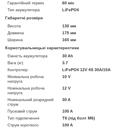
Гарантійний термін
60 міс
Тип акумулятора
LiFePO4
Габаритні розміри
Висота
130 мм
Довжина
175 мм
Ширина
165 мм
Користувальницькі характеристики
Ємність акумулятора
30 Ah
Вага (кг)
3.7
Контролер
LiFePO4 12V 4S 30A/15А
Мінімальна робоча
10 V
напруга
Номінальна робоча
12 V
напруга
Номінальний розрядний
30 A
струм
Пусковий струм
100 A
Тип підключення
Т6 (під болт М6)
Струм короткого
100 A