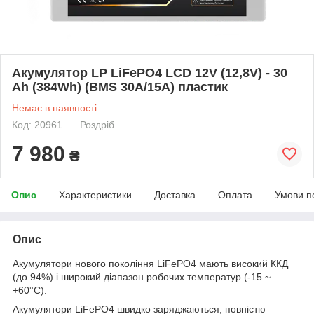
Акумулятор LP LiFePO4 LCD 12V (12,8V) - 30
Ah (384Wh) (BMS 30A/15А) пластик
Немає в наявності
Код: 20961
Роздріб
7 980
₴
Опис
Характеристики
Доставка
Оплата
Умови п
Опис
Акумулятори нового покоління LiFePO4 мають високий ККД
(до 94%) і широкий діапазон робочих температур (-15 ~
+60°C).
Акумулятори LiFePO4 швидко заряджаються, повністю