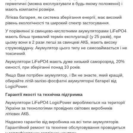
герметичні (можна експлуатувати в будь-якому положенні) і
мають компактні розміри.
Літієва батарея, як система зберігання енергії, має високий
рівень екологічності та широкий спектр застосування.
У порівнянні зі свинцево-кислотними акумуляторами LiFePO4
мають більш тривалий термін експлуатації (у 25 разів), при
цьому вони в 2 рази легші за свинцеві АКБ, мають високу
струмовіддачу. Акумулятор цього типу не самозаймається і не
токсичний.
Акумулятори LiFePO4 мають дуже низький саморозряд, 20%
ємності, при зберіганні понад 10 років.
Якщо Вам потрібен акумулятор, і Ви не знаєте, який кращій,
обирайте літій-залізо-фосфатні акумуляторні батареї від
LogicPower.
Гарантії якості та технічна підтримка
Акумулятори LiFePO4 LogicPower виробляються на території
України за технологіями провідних світових виробників
літієвих АКБ.
Надаємо гарантію від виробника на всі типи акумуляторів.
Гарантійний ремонт та технічне обслуговування проводиться
у сертифікованих сервісних центрах.