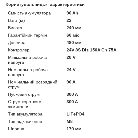
Користувальницькі характеристики
Ємність акумулятора
90 Ah
Вага (кг)
22
Висота
240 мм
Гарантійний термін
60 міс
Довжина:
480 мм
Контролер
24V 8S Dis 150A Ch 75A
Мінімальна робоча
20 V
напруга
Номінальна робоча
24 V
напруга
Номінальний розрядний
90 A
струм
Пусковий струм
300 A
Струм короткого
300 A
замикання
Тип акумулятора
LiFePO4
Тип підключення
М8
Ширина
170 мм