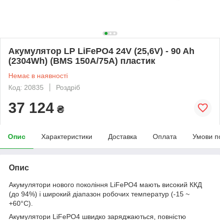
Акумулятор LP LiFePO4 24V (25,6V) - 90 Ah
(2304Wh) (BMS 150A/75А) пластик
Немає в наявності
Код: 20835
Роздріб
37 124
₴
Опис
Характеристики
Доставка
Оплата
Умови п
Опис
Акумулятори нового покоління LiFePO4 мають високий ККД
(до 94%) і широкий діапазон робочих температур (-15 ~
+60°C).
Акумулятори LiFePO4 швидко заряджаються, повністю