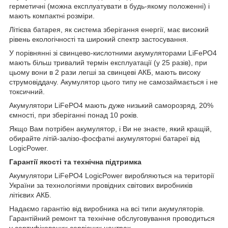
герметичні (можна експлуатувати в будь-якому положенні) і
мають компактні розміри.
Літієва батарея, як система зберігання енергії, має високий
рівень екологічності та широкий спектр застосування.
У порівнянні зі свинцево-кислотними акумуляторами LiFePO4
мають більш тривалий термін експлуатації (у 25 разів), при
цьому вони в 2 рази легші за свинцеві АКБ, мають високу
струмовіддачу. Акумулятор цього типу не самозаймається і не
токсичний.
Акумулятори LiFePO4 мають дуже низький саморозряд, 20%
ємності, при зберіганні понад 10 років.
Якщо Вам потрібен акумулятор, і Ви не знаєте, який кращій,
обирайте літій-залізо-фосфатні акумуляторні батареї від
LogicPower.
Гарантії якості та технічна підтримка
Акумулятори LiFePO4 LogicPower виробляються на території
України за технологіями провідних світових виробників
літієвих АКБ.
Надаємо гарантію від виробника на всі типи акумуляторів.
Гарантійний ремонт та технічне обслуговування проводиться
у сертифікованих сервісних центрах.