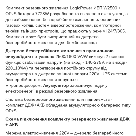
Комплект резервного живлення LogicPower ИБП W2500 +
OPzS батарея 7728W розроблено та введено в експлуатацію
для забезпечення безперебійного живлення електричних
газових котлів, систем відеоспостереження, комп'ютерної
техніки та інших пристроїв, що працюють у режимі 24/7/365.
Комплект може бути використаний як джерело
безперебійного живлення для бомбосховища.
Джерело безперебійного живлення з правильною
синусоїдою
потужністю 2500/1800 VA/W виконує 2 основні
функції: стабілізація напруги (на вході - 140-275V, на виході -
220±10%V) та перетворення постійного струму від
акумулятора на джерело змінної напруги 220V. UPS системи
безперебійного живлення керується
мікропроцесором.
Акумулятор
забезпечує подачу
електроенергії в режимі резервного живлення.
Система безперебійного живлення для підприємств -
комплект ДБЖ+АКБ обладнана акумуляторною батареєю типу
OPzS.
Схема підключення комплекту резервного живлення ДБЖ
+ АКБ
Мережа електроживлення 220V – джерело безперебійного