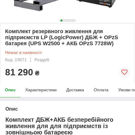
Комплект резервного живлення для
підприємств LP (LogicPower) ДБЖ + OPzS
батарея (UPS W2500 + АКБ OPzS 7728W)
Немає в наявності
Код: 19671
Роздріб
81 290
₴
Опис
Характеристики
Доставка
Оплата
Умови п
Опис
Комплект ДБЖ+АКБ безперебійного
живлення для для підприємств із
зовнішньою батареєю