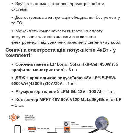
Зручна система контролю параметрів роботи
системи;
Довгострокова експлуатація обладнання без ремонту
та ТО;
Можливість компенсувати витрати на оплату
комунальних платежів шляхом споживання
електроенергії від сонячних панелей у світлий час доби.
Сонячна електростанція потужністю 4кВт - у
комплекті:
Сонячна панель LP Longi Solar Half-Cell 450W (35
профиль. монокристалл)
- 6 шт.
ДБЖ з правильною синусоїдою 48V LPY-B-PSW-
6000VA+(4200Вт)10A/20A
– 1 шт.
Акумулятор гелевий LPM-GL 12V - 100 Ah
– 4 шт.
Контролер MPPT 48V 60А V120 MakeSkyBlue for LP
– 1 шт.