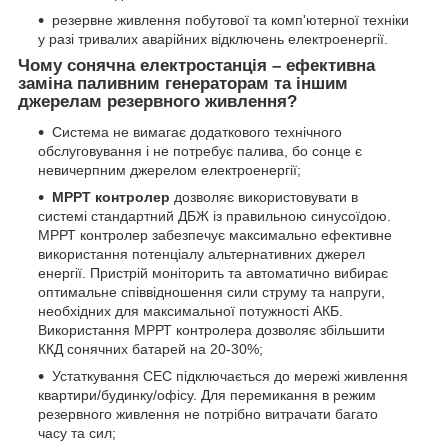
резервне живлення побутової та комп'ютерної техніки
у разі тривалих аварійних відключень електроенергії.
Чому сонячна електростанція – ефективна
заміна паливним генераторам та іншим
джерелам резервного живлення?
Система не вимагає додаткового технічного
обслуговування і не потребує палива, бо сонце є
невичерпним джерелом електроенергії;
MPPT контролер
дозволяє використовувати в
системі стандартний ДБЖ із правильною синусоїдою.
МРРТ контролер забезпечує максимально ефективне
використання потенціалу альтернативних джерел
енергії. Пристрій моніторить та автоматично вибирає
оптимальне співвідношення сили струму та напруги,
необхідних для максимальної потужності АКБ.
Використання МРРТ контролера дозволяє збільшити
ККД сонячних батарей на 20-30%;
Устаткування СЕС підключається до мережі живлення
квартири/будинку/офісу. Для перемикання в режим
резервного живлення не потрібно витрачати багато
часу та сил;