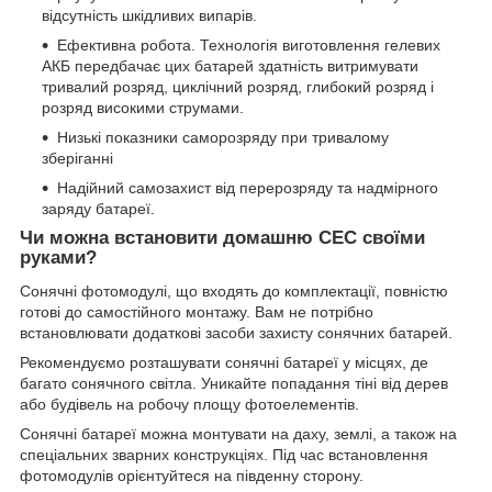
відсутність шкідливих випарів.
Ефективна робота. Технологія виготовлення гелевих
АКБ передбачає цих батарей здатність витримувати
тривалий розряд, циклічний розряд, глибокий розряд і
розряд високими струмами.
Низькі показники саморозряду при тривалому
зберіганні
Надійний самозахист від перерозряду та надмірного
заряду батареї.
Чи можна встановити домашню СЕС своїми
руками?
Сонячні фотомодулі, що входять до комплектації, повністю
готові до самостійного монтажу. Вам не потрібно
встановлювати додаткові засоби захисту сонячних батарей.
Рекомендуємо розташувати сонячні батареї у місцях, де
багато сонячного світла. Уникайте попадання тіні від дерев
або будівель на робочу площу фотоелементів.
Сонячні батареї можна монтувати на даху, землі, а також на
спеціальних зварних конструкціях. Під час встановлення
фотомодулів орієнтуйтеся на південну сторону.