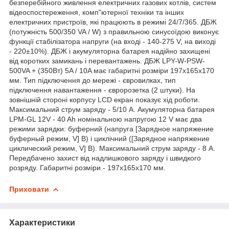
безперебійного живлення електричних газових котлів, систем
відеоспостереження, комп"ютерної техніки та інших
електричних пристроїв, які працюють в режимі 24/7/365. ДБЖ
(потужність 500/350 VA / W) з правильною синусоїдою виконує
функції стабілізатора напруги (на вході - 140-275 V, на виході
- 220±10%). ДБЖ і акумуляторна батарея надійно захищені
від коротких замикань і перевантажень. ДБЖ LPY-W-PSW-
500VA + (350Вт) 5A / 10A має габаритні розміри 197х165х170
мм. Тип підключення до мережі - євровилках, тип
підключення навантаження - євророзетка (2 штуки). На
зовнішній стороні корпусу LCD екран показує хід роботи.
Максимальний струм заряду - 5/10 А. Акумуляторна батарея
LPM-GL 12V - 40 Ah номінальною напругою 12 V має два
режими зарядки: буферний (напруга [Зарядное напряжение
буферный режим, V] В) і циклічний ([Зарядное напряжение
циклический режим, V] В). Максимальний струм заряду - 8 А.
Передбачено захист від надлишкового заряду і швидкого
розряду. Габаритні розміри - 197х165х170 мм.
Приховати
Характеристики