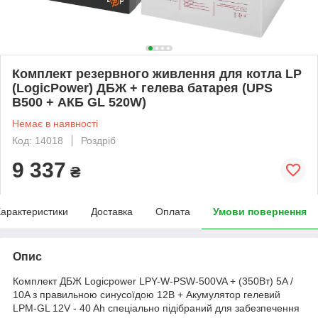
Комплект резервного живлення для котла LP
(LogicPower) ДБЖ + гелева батарея (UPS
B500 + АКБ GL 520W)
Немає в наявності
Код: 14018
Роздріб
9 337
₴
арактеристики
Доставка
Оплата
Умови повернення
Опис
Комплект ДБЖ Logicpower LPY-W-PSW-500VA + (350Вт) 5A /
10A з правильною синусоїдою 12В + Акумулятор гелевий
LPM-GL 12V - 40 Ah спеціально підібраний для забезпечення