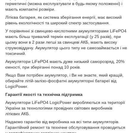
герметичні (можна експлуатувати в будь-якому положенні) і
мають компактні розміри.
Літієва батарея, як система зберігання енергії, має високий
рівень екологічності та широкий спектр застосування.
У порівнянні зі свинцево-кислотними акумуляторами LiFePO4
мають більш тривалий термін експлуатації (у 25 разів), при
цьому вони в 2 рази легші за свинцеві АКБ, мають високу
струмовіддачу. Акумулятор цього типу не самозаймається і не
токсичний.
Акумулятори LiFePO4 мають дуже низький саморозряд, 20%
ємності, при зберіганні понад 10 років.
Якщо Вам потрібен акумулятор, і Ви не знаєте, який кращій,
обирайте літій-залізо-фосфатні акумуляторні батареї від
LogicPower.
Гарантії якості та технічна підтримка
Акумулятори LiFePO4 LogicPower виробляються на території
України за технологіями провідних світових виробників
літієвих АКБ.
Надаємо гарантію від виробника на всі типи акумуляторів.
Гарантійний ремонт та технічне обслуговування проводиться
у сертифікованих сервісних центрах.