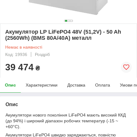
Акумулятор LP LiFePO4 48V (51,2V) - 50 Ah
(2560Wh) (BMS 80A/40А) металл
Немає в наявності
Код: 19936
Роздріб
39 474
₴
Опис
Характеристики
Доставка
Оплата
Умови п
Опис
Акумулятори нового покоління LiFePO4 мають високий ККД
(до 94%) і широкий діапазон робочих температур (-15 ~
+60°C).
Акумулятори LiFePO4 швидко заряджаються, повністю