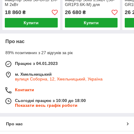
M 2кВт
GR1P3.6K-M) для
GR1
домашньої електростанції
тре
18 860
26 680
26 
₴
₴
Купити
Купити
Про нас
89% позитивних з 27 відгуків за рік
Працює з 04.01.2023
м. Хмельницький
вулиця Соборна, 12, Хмельницький, Україна
Контакти
Сьогодні працює з 10:00 до 18:00
Показати весь графік роботи
Про нас