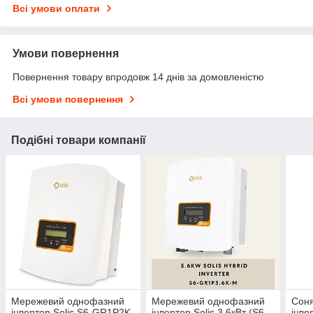
Всі умови оплати
Умови повернення
Повернення товару впродовж 14 днів за домовленістю
Всі умови повернення
Подібні товари компанії
Мережевий однофазний
Мережевий однофазний
Сон
інвертор Solis S6-GR1P2K-
інвертор Solis 3,6кВт (S6-
інве