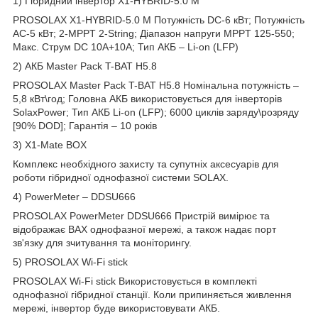
1) Гібридний інвертор X1-HYBRID-5.0 М
PROSOLAX X1-HYBRID-5.0 М Потужність DC-6 кВт; Потужність
АС-5 кВт; 2-MPPT 2-String; Діапазон напруги MPPT 125-550;
Макс. Струм DC 10А+10А; Тип АКБ – Li-on (LFP)
2) АКБ Master Pack T-BAT H5.8
PROSOLAX Master Pack T-BAT H5.8 Номінальна потужність –
5,8 кВт\год; Головна АКБ використовується для інверторів
SolaxPower; Тип АКБ Li-on (LFP); 6000 циклів заряду\розряду
[90% DOD]; Гарантія – 10 років
3) X1-Mate BOX
Комплекс необхідного захисту та супутніх аксесуарів для
роботи гібридної однофазної системи SOLAX.
4) PowerMeter – DDSU666
PROSOLAX PowerMeter DDSU666 Пристрій вимірює та
відображає ВАХ однофазної мережі, а також надає порт
зв'язку для зчитування та моніторингу.
5) PROSOLAX Wi-Fi stick
PROSOLAX Wi-Fi stick Використовується в комплекті
однофазної гібридної станції. Коли припиняється живлення
мережі, інвертор буде використовувати АКБ.