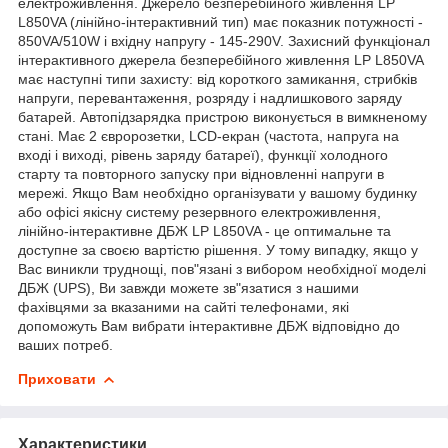
електроживлення. Джерело безперебійного живлення LP
L850VA (лінійно-інтерактивний тип) має показник потужності -
850VA/510W і вхідну напругу - 145-290V. Захисний функціонал
інтерактивного джерела безперебійного живлення LP L850VA
має наступні типи захисту: від короткого замикання, стрибків
напруги, перевантаження, розряду і надлишкового заряду
батарей. Автопідзарядка пристрою виконується в вимкненому
стані. Має 2 євророзетки, LCD-екран (частота, напруга на
вході і виході, рівень заряду батареї), функції холодного
старту та повторного запуску при відновленні напруги в
мережі. Якщо Вам необхідно організувати у вашому будинку
або офісі якісну систему резервного електроживлення,
лінійно-інтерактивне ДБЖ LP L850VA - це оптимальне та
доступне за своєю вартістю рішення. У тому випадку, якщо у
Вас виникли труднощі, пов"язані з вибором необхідної моделі
ДБЖ (UPS), Ви завжди можете зв"язатися з нашими
фахівцями за вказаними на сайті телефонами, які
допоможуть Вам вибрати інтерактивне ДБЖ відповідно до
ваших потреб.
Приховати
Характеристики