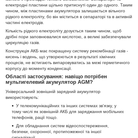
електродні пластини щільно притиснуті один до одного. Таким
чином, між пластинами акумулятора залишається вільного
рідкого електроліту, бо він міститься в сепараторі та в активній
частині електродів.
Кількість рідкого електроліту дозується таким чином, щоб
дрібні пори заповнювалися кислотою, а великі забезпечували
циркуляцію газів.
Конструкція АКБ має покращену систему рекомбінації газів -
кисень і водень, що утворюються в результаті хімічних
процесів, не встигають випаровуватись за межі герметичного
корпусу до моменту конденсації.
Області застосування: навіщо потрібен
мультигелевий акумулятор AGM?
Універсальний зовнішній зарядний акумулятор
використовують:
У телекомунікаційних та інших системах зв'язку, у
тому числі як зовнішній АКБ для заряджання мобільних
телефонів, рації тощо.
Для обладнання систем відеоспостереження,
безпеки, охоронної, протипожежної та іншої
сигналізації.