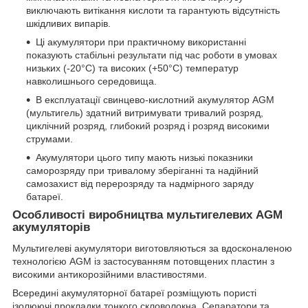
виключають витікання кислоти та гарантують відсутність
шкідливих випарів.
Ці акумулятори при практичному використанні
показують стабільні результати під час роботи в умовах
низьких (-20°С) та високих (+50°С) температур
навколишнього середовища.
В експлуатації свинцево-кислотний акумулятор AGM
(мультигель) здатний витримувати тривалий розряд,
циклічний розряд, глибокий розряд і розряд високими
струмами.
Акумулятори цього типу мають низькі показники
саморозряду при тривалому зберіганні та надійний
самозахист від перерозряду та надмірного заряду
батареї.
Особливості виробництва мультигелевих AGM
акумуляторів
Мультигелеві акумулятори виготовляються за вдосконаленою
технологією AGM із застосуванням потовщених пластин з
високими антикорозійними властивостями.
Всередині акумуляторної батареї розміщують пористі
ізолюючі прокладки тонкого скловолокна. Сепаратори та