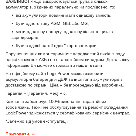
ВАЖЛИВО!
Якщо використовується група з кількох
акумуляторів, з'єднаних паралельно чи послідовно, то:
всі акумулятори повинні мати однакову ємність,
бути одного типу AGM, GEL або MG,
мати однакову напругу, однакову кількість циклів
заряд/розряд,
бути з однієї партії однієї торгової марки.
Порушення цих вимог спричиняє передчасний вихід із ладу
однієї чи кількох АКБ і не є гарантійним випадком. Детальнішу
інформацію Ви можете отримати з
нашої статті
.
На офіційному сайті LogicPower можна замовити
акумуляторні батареї для ДБЖ та інші типи акумуляторів з
доставкою по Україні. Ціна – безпосередньо від виробника.
Гарантія – [Гарантия, мес] міс.
Компанія забезпечує 100% виконання гарантійних
зобов'язань. Технічне обслуговування та ремонт обладнання
LogicPower здійснюється у сертифікованих сервісних центрах.
*Залежно від умов експлуатації
Приховати