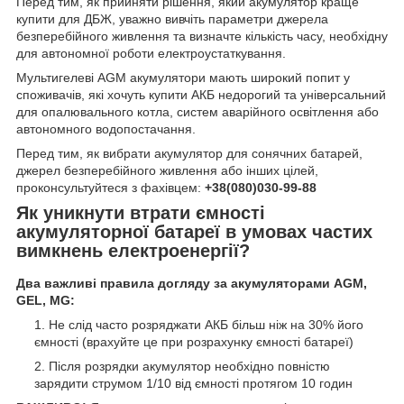
Перед тим, як прийняти рішення, який акумулятор краще
купити для ДБЖ, уважно вивчіть параметри джерела
безперебійного живлення та визначте кількість часу, необхідну
для автономної роботи електроустаткування.
Мультигелеві AGM акумулятори мають широкий попит у
споживачів, які хочуть купити АКБ недорогий та універсальний
для опалювального котла, систем аварійного освітлення або
автономного водопостачання.
Перед тим, як вибрати акумулятор для сонячних батарей,
джерел безперебійного живлення або інших цілей,
проконсультуйтеся з фахівцем:
+38(080)030-99-88
Як уникнути втрати ємності
акумуляторної батареї в умовах частих
вимкнень електроенергії?
Два важливі правила догляду за акумуляторами AGM,
GEL, MG:
Не слід часто розряджати АКБ більш ніж на 30% його
ємності (врахуйте це при розрахунку ємності батареї)
Після розрядки акумулятор необхідно повністю
зарядити струмом 1/10 від ємності протягом 10 годин