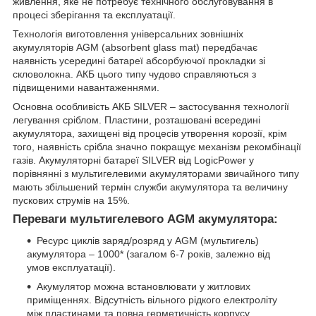
живлення, яке не потребує технічного обслуговування в
процесі зберігання та експлуатації.
Технологія виготовлення універсальних зовнішніх
акумуляторів AGM (absorbent glass mat) передбачає
наявність усередині батареї абсорбуючої прокладки зі
скловолокна. АКБ цього типу чудово справляються з
підвищеними навантаженнями.
Основна особливість АКБ SILVER – застосування технології
легування сріблом. Пластини, розташовані всередині
акумулятора, захищені від процесів утворення корозії, крім
того, наявність срібла значно покращує механізм рекомбінації
газів. Акумуляторні батареї SILVER від LogicPower у
порівнянні з мультигелевими акумуляторами звичайного типу
мають збільшений термін служби акумулятора та величину
пускових струмів на 15%.
Переваги мультигелевого AGM акумулятора:
Ресурс циклів заряд/розряд у AGM (мультигель)
акумулятора – 1000* (загалом 6-7 років, залежно від
умов експлуатації).
Акумулятор можна встановлювати у житлових
приміщеннях. Відсутність вільного рідкого електроліту
між пластинами та повна герметичність корпусу