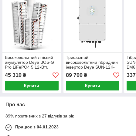
Високовольтний літієвий
Трифазний
Гібр
акумулятор Deye BOS-G
високовольтний гібридний
SUN
Pro LiFePO4 5.12кВтг,
інвертор Deye SUN-12K-
EM6
100Ah
SG01HP3-EU-AM2 12KW,
45 310
89 700
337
₴
₴
EU версія, IP65
Купити
Купити
Про нас
89% позитивних з 27 відгуків за рік
Працює з 04.01.2023