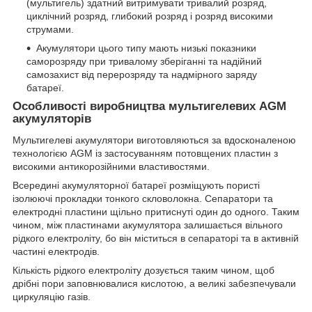
(мультигель) здатний витримувати тривалий розряд,
циклічний розряд, глибокий розряд і розряд високими
струмами.
Акумулятори цього типу мають низькі показники
саморозряду при тривалому зберіганні та надійний
самозахист від перерозряду та надмірного заряду
батареї.
Особливості виробництва мультигелевих AGM
акумуляторів
Мультигелеві акумулятори виготовляються за вдосконаленою
технологією AGM із застосуванням потовщених пластин з
високими антикорозійними властивостями.
Всередині акумуляторної батареї розміщують пористі
ізолюючі прокладки тонкого скловолокна. Сепаратори та
електродні пластини щільно притиснуті один до одного. Таким
чином, між пластинами акумулятора залишається вільного
рідкого електроліту, бо він міститься в сепараторі та в активній
частині електродів.
Кількість рідкого електроліту дозується таким чином, щоб
дрібні пори заповнювалися кислотою, а великі забезпечували
циркуляцію газів.