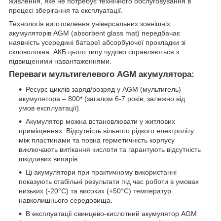
живлення, яке не потребує технічного обслуговування в
процесі зберігання та експлуатації.
Технологія виготовлення універсальних зовнішніх
акумуляторів AGM (absorbent glass mat) передбачає
наявність усередині батареї абсорбуючої прокладки зі
скловолокна. АКБ цього типу чудово справляються з
підвищеними навантаженнями.
Переваги мультигелевого AGM акумулятора:
Ресурс циклів заряд/розряд у AGM (мультигель)
акумулятора – 800* (загалом 6-7 років, залежно від
умов експлуатації).
Акумулятор можна встановлювати у житлових
приміщеннях. Відсутність вільного рідкого електроліту
між пластинами та повна герметичність корпусу
виключають витікання кислоти та гарантують відсутність
шкідливих випарів.
Ці акумулятори при практичному використанні
показують стабільні результати під час роботи в умовах
низьких (-20°С) та високих (+50°С) температур
навколишнього середовища.
В експлуатації свинцево-кислотний акумулятор AGM