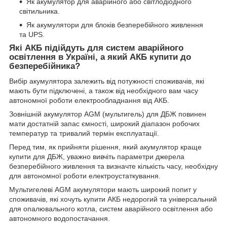
Як акумулятор для аварійного або світлодіодного
світильника.
Як акумулятори для блоків безперебійного живлення
та UPS.
Які АКБ підійдуть для систем аварійного
освітлення в Україні, а який АКБ купити до
безперебійника?
Вибір акумулятора залежить від потужності споживачів, які
мають бути підключені, а також від необхідного вам часу
автономної роботи електрообладнання від АКБ.
Зовнішній акумулятор AGM (мультигель) для ДБЖ повинен
мати достатній запас ємності, широкий діапазон робочих
температур та тривалий термін експлуатації.
Перед тим, як прийняти рішення, який акумулятор краще
купити для ДБЖ, уважно вивчіть параметри джерела
безперебійного живлення та визначте кількість часу, необхідну
для автономної роботи електроустаткування.
Мультигелеві AGM акумулятори мають широкий попит у
споживачів, які хочуть купити АКБ недорогий та універсальний
для опалювального котла, систем аварійного освітлення або
автономного водопостачання.