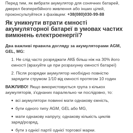
Перед тим, як вибрати акумулятор для сонячних батарей,
джерел безперебійного живлення або інших цілей,
проконсультуйтеся з фахівцем:
+38(080)030-99-88
Як уникнути втрати ємності
акумуляторної батареї в умовах частих
вимкнень електроенергії?
Два важливі правила догляду за акумуляторами AGM,
GEL, MG:
Не слід часто розряджати АКБ більш ніж на 30% його
ємності (врахуйте це при розрахунку ємності батареї)
Після розрядки акумулятор необхідно повністю
зарядити струмом 1/10 від ємності протягом 10 годин
ВАЖЛИВО!
Якщо використовується група з кількох
акумуляторів, з'єднаних паралельно чи послідовно, то:
всі акумулятори повинні мати однакову ємність,
бути одного типу AGM, GEL або MG,
мати однакову напругу, однакову кількість циклів
заряд/розряд,
бути з однієї партії однієї торгової марки.