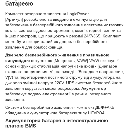
батареєю
Комплект резервного живлення LogicPower
[Артикул] розроблено та введено в експлуатацію для
забезпечення безперебійного живлення електричних газових
котлів, систем відеоспостереження, комп'ютерної техніки та
інших пристроїв, що працюють у режимі 24/7/365. Комплект
може бути використаний як джерело безперебійного
живлення для бомбосховища.
Джерело безперебійного живлення з правильною
синусоїдою
потужністю [Мощность, VA/W] VA/W виконує 2
основні функції: стабілізація напруги (на вході - [Диапазон
входного напряжения, V], на виході - [Выходное напряжение,
V]V) та перетворення постійного струму від акумулятора на
джерело змінної напруги 220V. UPS системи безперебійного
живлення керується мікропроцесором.
Акумулятор
забезпечує подачу електроенергії в режимі резервного
живлення.
Система безперебійного живлення - комплект ДБЖ+АКБ
обладнана акумуляторною батареєю типу LiFePO4.
Акумуляторна батарея з інтелектуальною
платою BMS