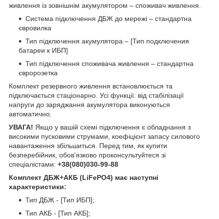
живлення із зовнішнім акумулятором – споживач живлення.
Система підключення ДБЖ до мережі – стандартна
євровилка
Тип підключення акумулятора – [Тип подключения
батареи к ИБП]
Тип підключення споживача живлення – стандартна
євророзетка
Комплект резервного живлення встановлюється та
підключається стаціонарно. Усі функції: від стабілізації
напруги до заряджання акумулятора виконуються
автоматично.
УВАГА!
Якщо у вашій схемі підключення є обладнання з
високими пусковими струмами, коефіцієнт запасу силового
навантаження збільшиться. Перед тим, як купити
безперебійник, обов'язково проконсультуйтеся зі
спеціалістами:
+38(080)030-99-88
Комплект ДБЖ+АКБ (LiFePO4) має наступні
характеристики:
Тип ДБЖ - [Тип ИБП];
Тип АКБ - [Тип АКБ];