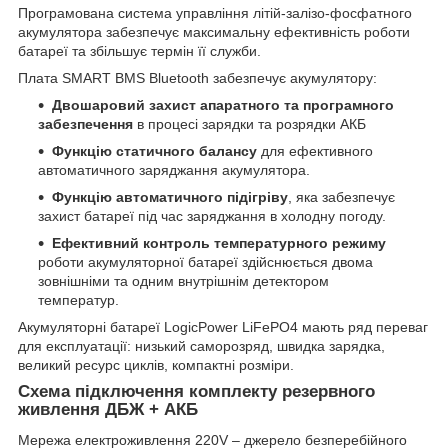
Програмована система управління літій-залізо-фосфатного
акумулятора забезпечує максимальну ефективність роботи
батареї та збільшує термін її служби.
Плата SMART BMS Bluetooth забезпечує акумулятору:
Двошаровий захист апаратного та програмного
забезпечення
в процесі зарядки та розрядки АКБ
Функцію статичного балансу
для ефективного
автоматичного заряджання акумулятора.
Функцію автоматичного підігріву
, яка забезпечує
захист батареї під час заряджання в холодну погоду.
Ефективний контроль температурного режиму
роботи акумуляторної батареї здійснюється двома
зовнішніми та одним внутрішнім детектором
температур.
Акумуляторні батареї LogicPower LiFePO4 мають ряд переваг
для експлуатації: низький саморозряд, швидка зарядка,
великий ресурс циклів, компактні розміри.
Схема підключення комплекту резервного
живлення ДБЖ + АКБ
Мережа електроживлення 220V – джерело безперебійного