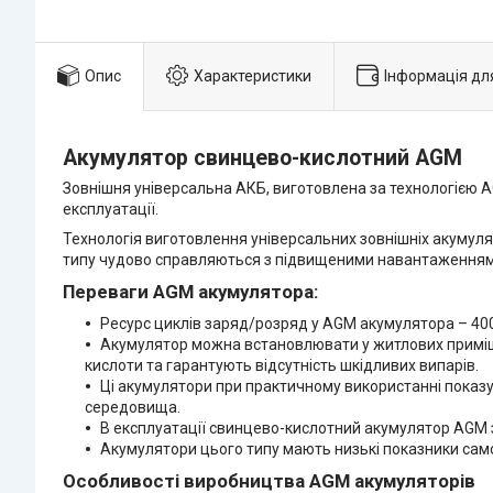
Опис
Характеристики
Інформація дл
Акумулятор свинцево-кислотний AGM
Зовнішня універсальна АКБ, виготовлена за технологією A
експлуатації.
Технологія виготовлення універсальних зовнішніх акумуля
типу чудово справляються з підвищеними навантаженням
Переваги AGM акумулятора:
Ресурс циклів заряд/розряд у AGM акумулятора – 400*
Акумулятор можна встановлювати у житлових приміще
кислоти та гарантують відсутність шкідливих випарів.
Ці акумулятори при практичному використанні показую
середовища.
В експлуатації свинцево-кислотний акумулятор AGM 
Акумулятори цього типу мають низькі показники само
Особливості виробництва AGM акумуляторів