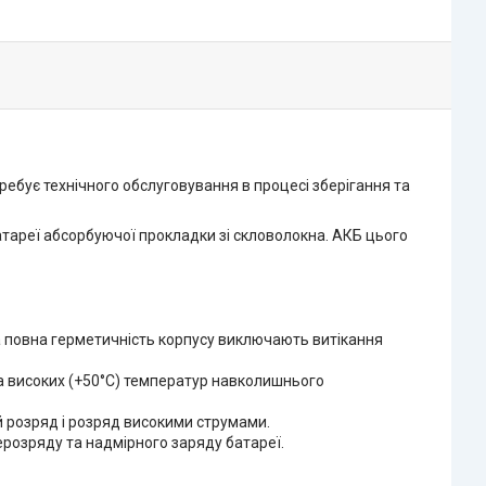
ебує технічного обслуговування в процесі зберігання та
атареї абсорбуючої прокладки зі скловолокна. АКБ цього
а повна герметичність корпусу виключають витікання
та високих (+50°С) температур навколишнього
 розряд і розряд високими струмами.
ерозряду та надмірного заряду батареї.