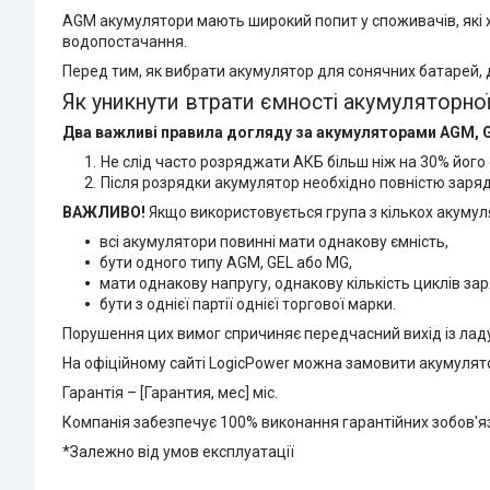
AGM акумулятори мають широкий попит у споживачів, які 
водопостачання.
Перед тим, як вибрати акумулятор для сонячних батарей,
Як уникнути втрати ємності акумуляторної
Два важливі правила догляду за акумуляторами AGM, G
Не слід часто розряджати АКБ більш ніж на 30% його 
Після розрядки акумулятор необхідно повністю заряд
ВАЖЛИВО!
Якщо використовується група з кількох акумуля
всі акумулятори повинні мати однакову ємність,
бути одного типу AGM, GEL або MG,
мати однакову напругу, однакову кількість циклів за
бути з однієї партії однієї торгової марки.
Порушення цих вимог спричиняє передчасний вихід із ладу
На офіційному сайті LogicPower можна замовити акумулятор
Гарантія – [Гарантия, мес] міс.
Компанія забезпечує 100% виконання гарантійних зобов'яз
*Залежно від умов експлуатації