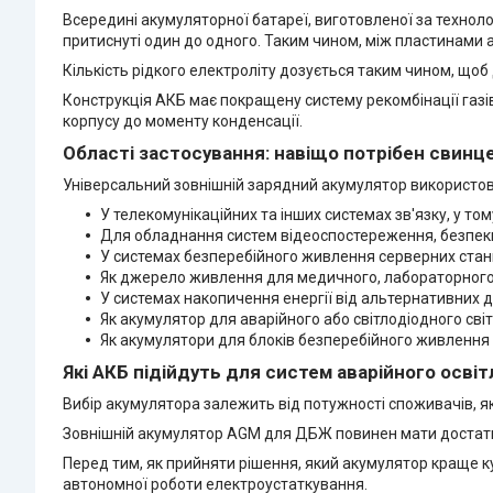
Всередині акумуляторної батареї, виготовленої за технол
притиснуті один до одного. Таким чином, між пластинами ак
Кількість рідкого електроліту дозується таким чином, щоб
Конструкція АКБ має покращену систему рекомбінації газів
корпусу до моменту конденсації.
Області застосування: навіщо потрібен свин
Універсальний зовнішній зарядний акумулятор використо
У телекомунікаційних та інших системах зв'язку, у то
Для обладнання систем відеоспостереження, безпеки,
У системах безперебійного живлення серверних стан
Як джерело живлення для медичного, лабораторного,
У системах накопичення енергії від альтернативних 
Як акумулятор для аварійного або світлодіодного сві
Як акумулятори для блоків безперебійного живлення 
Які АКБ підійдуть для систем аварійного освіт
Вибір акумулятора залежить від потужності споживачів, я
Зовнішній акумулятор AGM для ДБЖ повинен мати достатній
Перед тим, як прийняти рішення, який акумулятор краще к
автономної роботи електроустаткування.