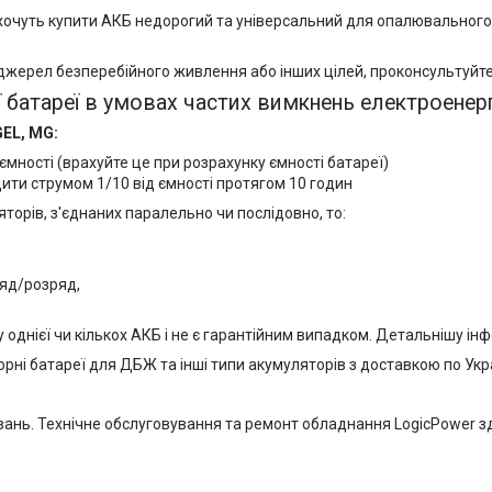
хочуть купити АКБ недорогий та універсальний для опалювального 
 джерел безперебійного живлення або інших цілей, проконсультуйт
 батареї в умовах частих вимкнень електроенерг
EL, MG:
ємності (врахуйте це при розрахунку ємності батареї)
ити струмом 1/10 від ємності протягом 10 годин
торів, з'єднаних паралельно чи послідовно, то:
ряд/розряд,
 однієї чи кількох АКБ і не є гарантійним випадком. Детальнішу і
ні батареї для ДБЖ та інші типи акумуляторів з доставкою по Укра
ань. Технічне обслуговування та ремонт обладнання LogicPower зд