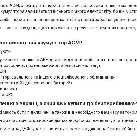
огією AGM, розміщують пористі ізолюючі прокладки тонкого склово
умулятора залишається вільного рідкого електроліту, бо він містит
 дрібні пори заповнювалися кислотою, а великі забезпечували цирку
 - кисень і водень, що утворюються в результаті хімічних процесі
цево-кислотний акумулятор AGM?
вують:
му числі як зовнішній АКБ для заряджання мобільних телефонів, раці
 охоронної, протипожежної та іншої сигналізації.
цій.
 торговельного та іншого спеціалізованого обладнання.
джерел (АКБ для сонячних батарей).
тильника.
та UPS.
лення в Україні, а який АКБ купити до безперебійника
кі мають бути підключені, а також від необхідного вам часу автон
 запас ємності, широкий діапазон робочих температур та тривалий
упити для ДБЖ, уважно вивчіть параметри джерела безперебійного 