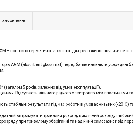
я замовлення
GM – повністю герметичне зовнішнє джерело живлення, яке не потр
торів AGM (absorbent glass mat) передбачає наявність усередині б
и.
 (загалом 5 років, залежно від умов експлуатації).
ннях. Відсутність вільного рідкого електроліту між пластинами т
ть стабільні результати під час роботи в умовах низьких (-20°С) 
здатний витримувати тривалий розряд, циклічний розряд, глибокий
розряду при тривалому зберіганні та надійний самозахист від пер