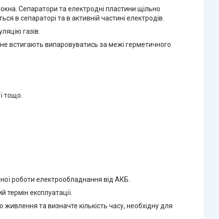
локна. Сепаратори та електродні пластини щільно
ься в сепараторі та в активній частині електродів.
ляцію газів.
в, не встигають випаровуватись за межі герметичного
ї тощо.
?
омної роботи електрообладнання від АКБ.
 термін експлуатації.
живлення та визначте кількість часу, необхідну для