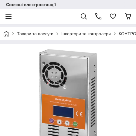
Сонячні електростанції
Товари та послуги
Інвертори та контролери
КОНТРО