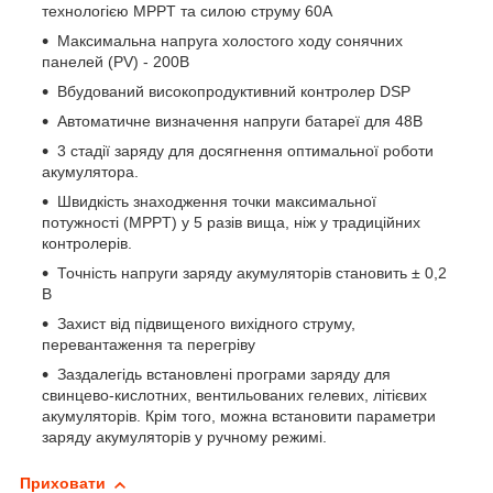
технологією MPPT та силою струму 60А
Максимальна напруга холостого ходу сонячних
панелей (PV) - 200В
Вбудований високопродуктивний контролер DSP
Автоматичне визначення напруги батареї для 48В
3 стадії заряду для досягнення оптимальної роботи
акумулятора.
Швидкість знаходження точки максимальної
потужності (MPPT) у 5 разів вища, ніж у традиційних
контролерів.
Точність напруги заряду акумуляторів становить ± 0,2
В
Захист від підвищеного вихідного струму,
перевантаження та перегріву
Заздалегідь встановлені програми заряду для
свинцево-кислотних, вентильованих гелевих, літієвих
акумуляторів. Крім того, можна встановити параметри
заряду акумуляторів у ручному режимі.
Приховати