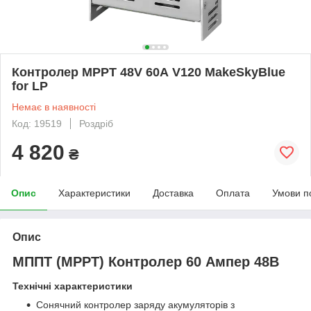
Контролер MPPT 48V 60А V120 MakeSkyBlue
for LP
Немає в наявності
Код: 19519
Роздріб
4 820
₴
Опис
Характеристики
Доставка
Оплата
Умови п
Опис
МППТ (MPPT) Контролер 60 Ампер 48В
Технічні характеристики
Сонячний контролер заряду акумуляторів з