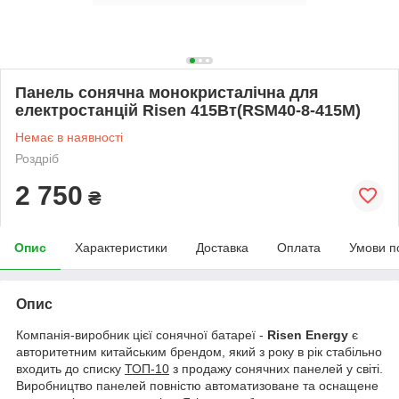
Панель сонячна монокристалічна для
електростанцій Risen 415Вт(RSM40-8-415M)
Немає в наявності
Роздріб
2 750
₴
Опис
Характеристики
Доставка
Оплата
Умови п
Опис
Компанія-виробник цієї сонячної батареї -
Risen Energy
є
авторитетним китайським брендом, який з року в рік стабільно
входить до списку
ТОП-10
з продажу сонячних панелей у світі.
Виробництво панелей повністю автоматизоване та оснащене