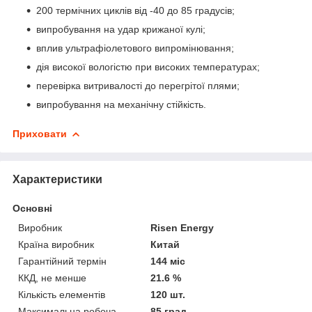
200 термічних циклів від -40 до 85 градусів;
випробування на удар крижаної кулі;
вплив ультрафіолетового випромінювання;
дія високої вологістю при високих температурах;
перевірка витривалості до перегрітої плями;
випробування на механічну стійкість.
Приховати
Характеристики
Основні
Виробник
Risen Energy
Країна виробник
Китай
Гарантійний термін
144 міс
ККД, не менше
21.6 %
Кількість елементів
120 шт.
Максимальна робоча
85 град.