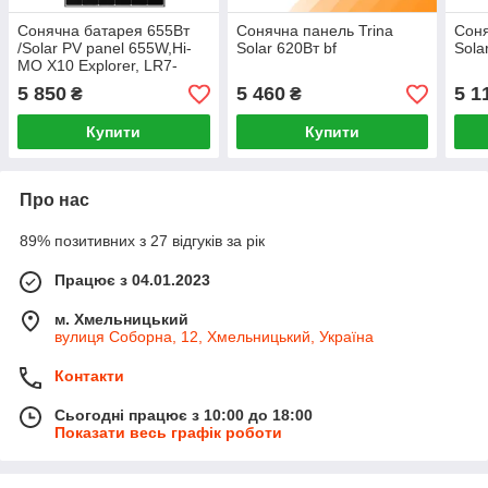
Сонячна батарея 655Вт
Сонячна панель Trina
Соня
/Solar PV panel 655W,Hi-
Solar 620Вт bf
Sola
MO X10 Explorer, LR7-
72HVH-655M, cable
5 850
5 460
5 1
₴
₴
200/400mm LONGI
Купити
Купити
Про нас
89% позитивних з 27 відгуків за рік
Працює з 04.01.2023
м. Хмельницький
вулиця Соборна, 12, Хмельницький, Україна
Контакти
Сьогодні працює з 10:00 до 18:00
Показати весь графік роботи