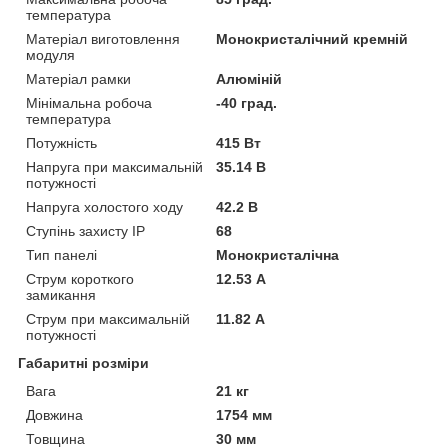
температура
Матеріал виготовлення
Монокристалічний кремній
модуля
Матеріал рамки
Алюміній
Мінімальна робоча
-40 град.
температура
Потужність
415 Вт
Напруга при максимальній
35.14 В
потужності
Напруга холостого ходу
42.2 В
Ступінь захисту IP
68
Тип панелі
Монокристалічна
Струм короткого
12.53 А
замикання
Струм при максимальній
11.82 А
потужності
Габаритні розміри
Вага
21 кг
Довжина
1754 мм
Товщина
30 мм