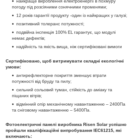
найкраще вироблення електроенергії в похмуру
погоду під розсіяними сонячними променями;
12 років гарантії продукту -один із найкращих у галузі;
позитивний толеранс потужності;
подвійна інспекція 100% EL гарантує, що модулі
немає дефектів;
надійність та якість вища, ніж сертифіковані вимоги
Сертифіковано, щоб витримувати складні екологічні
умови:
антирефлекторне покриття зменшує втрати
потужності від бруду та пилу;
сильний сольовий туман, стійкість до аміаку та
піщаних вітрів;
відмінний опір механічному навантаженню – 2400Па
та сніговому навантаженню – 5400Па.
Фотоелектричні панелі виробника Risen Solar успішно
пройшли кваліфікаційні випробування IEC61215, які
включають: