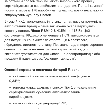
за останнім словом техніки. Якість виробничого процесу
сертифікується за європейським стандартом. Панелі компанії
посіли 2 місце із 176 виробників під час польових незалежних
випробувань журналу Photon.
Високий ККД, монокристалічне виконання, висока потужність,
авторитетний бренд – саме так можна охарактеризувати
сонячну панель
Risen RSM40-8-415M
на 415 Вт. Цей
фотомодуль, ККД якого не менше 21,6%, використовується
для потужних сонячних електростанцій мережевого,
гібридного, автономного типу. Призначена для перетворення
сонячного світла на електричний струм, який надалі
використовуватиметься для живлення електроприладів або
продажу її надлишків за "зеленим тарифом".
Основні переваги сонячних батарей Risen:
найменший у галузі температурний коефіцієнт –
0,34%;
торгова марка входить у список Tier 1 з незалежним
сертифікованим сучасним автоматизованим
виробництвом;
висока стійкість до деградації PID;