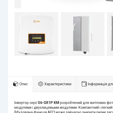
Опис
Характеристики
Інформація дл
Інвертор серії
S6-GR1P KM
розроблений для житлових фото
модулями і двухлицевыми модулями. Компактний і легкий
Вбудована функція AFCI може завчасно знизити ризик заг