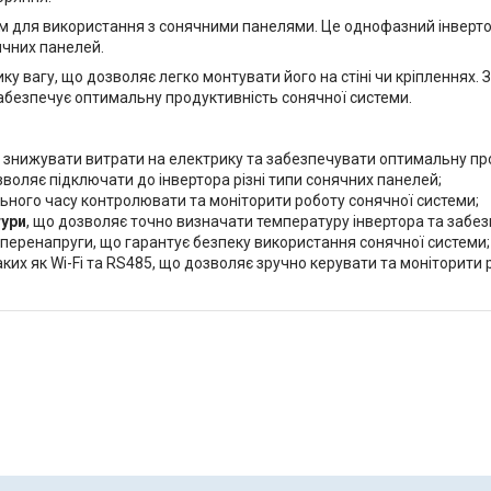
 для використання з сонячними панелями. Це однофазний інверто
ячних панелей.
ку вагу, що дозволяє легко монтувати його на стіні чи кріпленнях.
абезпечує оптимальну продуктивність сонячної системи.
є знижувати витрати на електрику та забезпечувати оптимальну пр
зволяє підключати до інвертора різні типи сонячних панелей;
льного часу контролювати та моніторити роботу сонячної системи;
ури
, що дозволяє точно визначати температуру інвертора та забе
перенапруги, що гарантує безпеку використання сонячної системи;
таких як Wi-Fi та RS485, що дозволяє зручно керувати та моніторити 