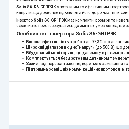
Solis S6-S6-GR1P3K
є потужним та ефективним інвертором
напруги, що дозволяє підключати його до різних типів сон
Інвертор
Solis S6-GR1P3K
має компактні розміри та невели
ефективно пристосовуватись до змінних умов світла, що з
Особливості інвертора Solis S6-GR1P3K:
Висока ефективність
в роботі до 97,3%, що дозволя
Широкий діапазон вхідної напруги
(до 500 В), що до
Вбудований моніторинг
, що дає змогу в режимі реа
Комплектується бездротовим датчиком температ
Захист
від перевантаження, короткого замикання та 
Підтримка зовнішніх комунікаційних протоколів
, 