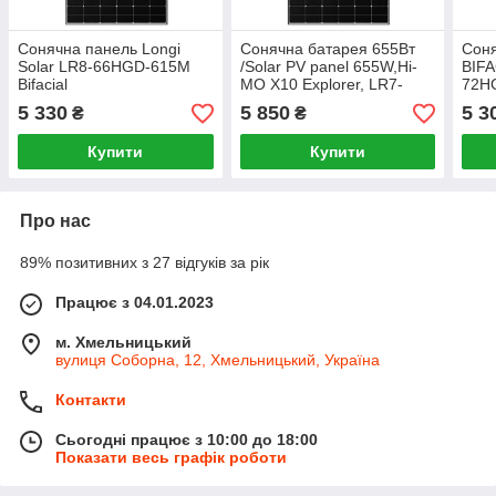
Сонячна панель Longi
Сонячна батарея 655Вт
Соня
Solar LR8-66HGD-615M
/Solar PV panel 655W,Hi-
BIFA
Bifacial
MO X10 Explorer, LR7-
72H
72HVH-655M, cable
5 330
5 850
5 3
₴
₴
200/400mm LONGI
Купити
Купити
Про нас
89% позитивних з 27 відгуків за рік
Працює з 04.01.2023
м. Хмельницький
вулиця Соборна, 12, Хмельницький, Україна
Контакти
Сьогодні працює з 10:00 до 18:00
Показати весь графік роботи