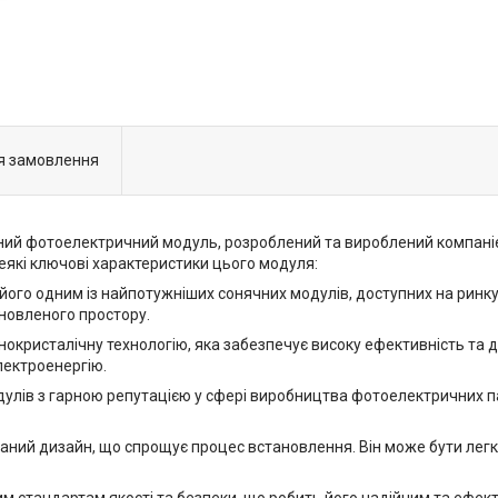
я замовлення
ий фотоелектричний модуль, розроблений та вироблений компанією
еякі ключові характеристики цього модуля:
 його одним із найпотужніших сонячних модулів, доступних на ринк
новленого простору.
кристалічну технологію, яка забезпечує високу ефективність та до
лектроенергію.
одулів з гарною репутацією у сфері виробництва фотоелектричних па
ний дизайн, що спрощує процес встановлення. Він може бути легк