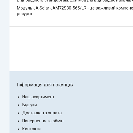
Відповідність стандартам: Цей модуль відповідає найвищ
Модуль JA Solar JAM72S30-565/LR - це важливий компоне
ресурсів.
Інформація для покупців
Наш асортимент
Відгуки
Доставка та оплата
Повернення та обмін
Контакти