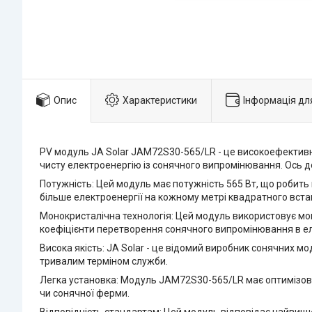
Опис
Характеристики
Інформація дл
PV модуль JA Solar JAM72S30-565/LR - це високоефективн
чисту електроенергію із сонячного випромінювання. Ось д
Потужність: Цей модуль має потужність 565 Вт, що робить
більше електроенергії на кожному метрі квадратного вста
Монокристалічна технологія: Цей модуль використовує моно
коефіцієнти перетворення сонячного випромінювання в е
Висока якість: JA Solar - це відомий виробник сонячних м
тривалим терміном служби.
Легка установка: Модуль JAM72S30-565/LR має оптимізова
чи сонячної ферми.