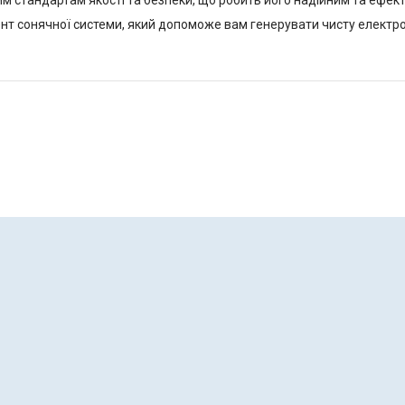
им стандартам якості та безпеки, що робить його надійним та ефе
нт сонячної системи, який допоможе вам генерувати чисту елект