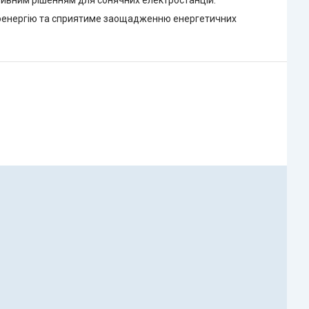
ктивним рішенням для сонячних електростанцій.
роенергію та сприятиме заощадженню енергетичних