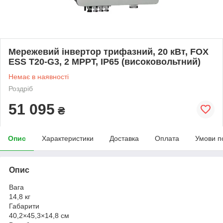
Мережевий інвертор трифазний, 20 кВт, FOX
ESS T20-G3, 2 MPPT, IP65 (високовольтний)
Немає в наявності
Роздріб
51 095
₴
Опис
Характеристики
Доставка
Оплата
Умови п
Опис
Вага
14,8 кг
Габарити
40,2×45,3×14,8 см