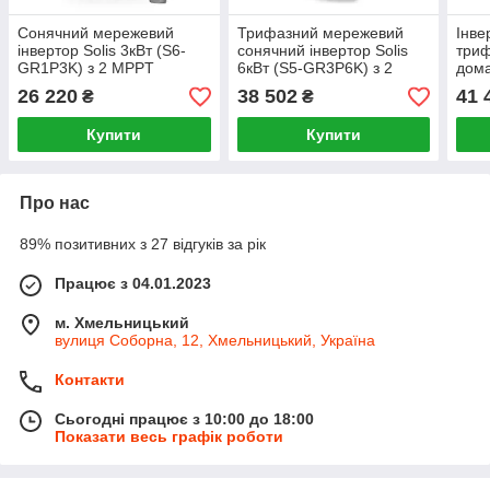
Сонячний мережевий
Трифазний мережевий
Інве
інвертор Solis 3кВт (S6-
сонячний інвертор Solis
триф
GR1P3K) з 2 MPPT
6кВт (S5-GR3P6K) з 2
дома
трекерами
MPPT трекерами
Soli
26 220
38 502
41 
₴
₴
5G
Купити
Купити
Про нас
89% позитивних з 27 відгуків за рік
Працює з 04.01.2023
м. Хмельницький
вулиця Соборна, 12, Хмельницький, Україна
Контакти
Сьогодні працює з 10:00 до 18:00
Показати весь графік роботи