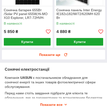
Сонячна батарея 655Вт
Сонячна панель Inter Energy
/Solar PV panel 655W,Hi-MO
IE182x182/M/72/620MH 620
X10 Explorer, LR7-72HVH-
Вт
655M, cable 200/400mm
В наявності
В наявності
LONGI
5 850
4 880
₴
₴
Купити
Купити
Показати ще
Сонячні електростанції
Компанія
UASUN
є постачальником обладнання для
сонячної енергії та інших товарів фотоелектричної сфери
обслуговування.
Перед нами стоїть завдання підібрати для клієнта те
обладнання, яке за параметрами та встановленим бюджетом
задовільняє його потреби.
Показати все