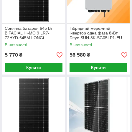
Сонячна батарея 645 Вт
Гібридний мережний
BIFACIAL Hi-MO 9 LR7-
інвертор одна фаза 8кВт
72HYD-645M LONGi
Deye SUN-8K-SG05LP1-EU
В наявності
В наявності
5 770
56 580
₴
₴
Купити
Купити