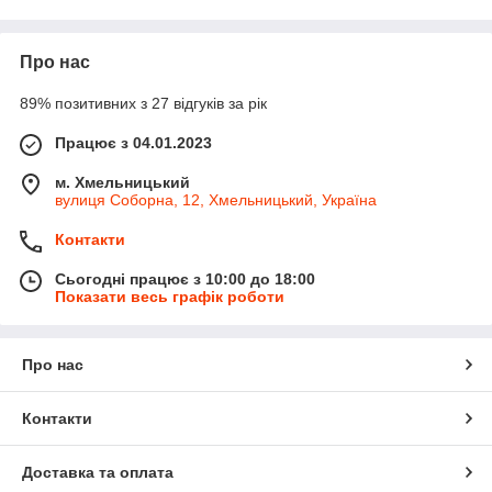
Ми співпрацюємо з головними імпортерами сонячного
обладнання в Україні.
Наявність п'яти складів у різних містах України, з яких можна
Про нас
здійснити відправку або самовивіз замовлення.
89% позитивних з 27 відгуків за рік
Ми пропонуємо клієнтам:
Працює з 04.01.2023
• Індивідуальний підбір та професійна консультація
(безкоштовно)
м. Хмельницький
вулиця Соборна, 12, Хмельницький, Україна
• Безкоштовний прорахунок установки сонячних панелей і їх
монтажу
Контакти
• Безкоштовний виїзд монтажників містами: Київ, Львів,
Сьогодні працює з 10:00 до 18:00
Кривий Ріг, Дніпро, Хмельницький.
Показати весь графік роботи
• Можливість доставки на об'єкт. Адресна доставка нашим
кур'єром містами: Київ, Львів, Кривий Ріг, Дніпро,
Хмельницький.
Про нас
• Монтажні роботи здійснюються в таких містах: Київ, Львів,
Кривий Ріг, Дніпро, Хмельницький.
Контакти
Доставка та оплата