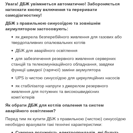
Увага! ДБЖ увімкнеться автоматично! Забороняється
натискати кнопку включення та переривати
самодіагностику!
ДБЖ з правильною синусоїдою та зовнішнім
акумулятором застосовують:
як джерела безперебійного живлення для газових або
твердопаливних опалювальних котлів
ДБЖ для аварійного освітлення
для забезпечення резервного живлення серверних
станцій та телекомунікаційного обладнання, завдяки
функції швидкої (гарячої) заміни акумулятора
UPS із чистою синусоїдою для циркуляційних насосів
як стабілізатор напруги з джерелом резервного
живлення для потужних та високошвидкісних
комп'ютерів
Як обрати ДБЖ для котлів опалення та систем
аварійного освітлення?
Перед тим як купити ДБЖ з правильною (чистою) синусоїдою
необхідно врахувати такі технічні характеристики:
Сумарна потужність електроприладів, які будуть