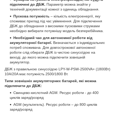
підключені до ДБЖ.
Параметр можна знайти у
технічній документації кожної з одиниць обладнання.
Пускова потужність
– кількість електроенергії, яку
споживає прилад під час увімкнення. Для підключення
ДБЖ до обладнання з високими пусковими струмами
необхідно вибирати потужнішу модель безперебійника.
Необхідний час для автономної роботи від
акумуляторної батареї.
Визначається з індивідуальних
потреб споживача. Для довгострокової автономної
роботи слід обирати ДБЖ із чистою синусоїдою на
виході, до якого можна підключити зовнішній
акумулятор.
ДБЖ з правильною синусоїдою LPY-W-PSW-2500VA+ (1800Вт)
10A/20A має потужність 2500/1800 Вт.
Типи зовнішніх акумуляторних батарей, які можна
підключити до ДБЖ:
Свинцево-кислотний AGM. Ресурс роботи - до 400
циклів заряд/розряд
AGM (мультигель). Ресурс роботи – до 800 циклів
заряд/розряд