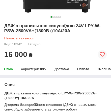
ДБЖ з правильною синусоїдою 24V LPY-W-
PSW-2500VA+(1800Вт)10A/20A
Немає в наявності
Код: 10342
Роздріб
16 000
₴
Опис
Характеристики
Доставка
Оплата
Умови п
Опис
ДБЖ з правильною синусоїдою LPY-W-PSW-2500VA+
(1800Вт) 10A/20A
Джерела безперебійного живлення (ДБЖ) з правильною
синусоїдою забезпечують автономну роботу