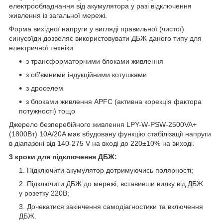
електрообладнання від акумулятора у разі відключення
живлення із загальної мережі.
Форма вихідної напруги у вигляді правильної (чистої)
синусоїди дозволяє використовувати ДБЖ даного типу для
електричної техніки:
з трансформаторними блоками живлення
з об'ємними індукційними котушками
з дроселем
з блоками живлення APFC (активна корекція фактора
потужності) тощо
Джерело безперебійного живлення LPY-W-PSW-2500VA+
(1800Вт) 10A/20A має вбудовану функцію стабілізації напруги
в діапазоні від 140-275 V на вході до 220±10% на виході.
3 кроки для підключення ДБЖ:
Підключити акумулятор дотримуючись полярності;
Підключити ДБЖ до мережі, вставивши вилку від ДБЖ
у розетку 220В;
Дочекатися закінчення самодіагностики та включення
ДБЖ.