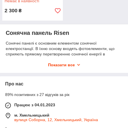
Немає в наявності
2 300
₴
Сонячна панель Risen
Сонячні панелі є основним елементом сонячної
електростанції. В їхню основу входять фотоелементи, що
сприяють прямому перетворенню сонячної енергії в
електрику.
Показати все
Особливою популярністю користуються сонячні панелі Risen
,
які багато покупців встановлюють у приватних будинках.
Високий попит на сонячні панелі обумовлюється перевагами
товарів. Ціна на сонячні батареї з кожним роком стає
Про нас
доступнішою, також багато людей все частіше вибирають
підключення до зеленого тарифу. В Україні досить сприятливі
89% позитивних з 27 відгуків за рік
кліматичні умови для альтернативних енергетичних джерел.
Працює з 04.01.2023
Risen сонячні панелі: плюси та
особливості
м. Хмельницький
вулиця Соборна, 12, Хмельницький, Україна
Сонячні панелі Risen вибирають багато побутових