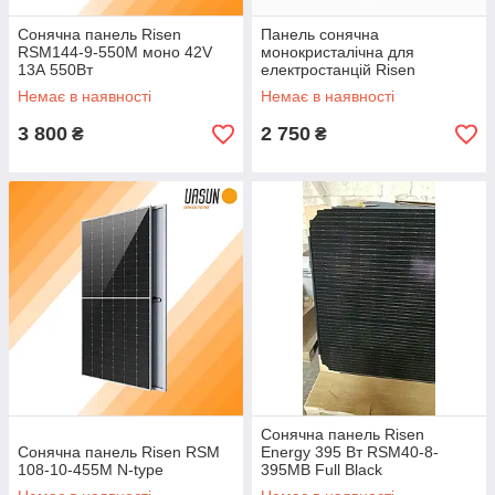
Сонячна панель Risen
Панель сонячна
RSM144-9-550M моно 42V
монокристалічна для
13А 550Вт
електростанцій Risen
415Вт(RSM40-8-415M)
Немає в наявності
Немає в наявності
3 800
2 750
₴
₴
Сонячна панель Risen
Сонячна панель Risen RSM
Energy 395 Вт RSM40-8-
108-10-455M N-type
395MB Full Black