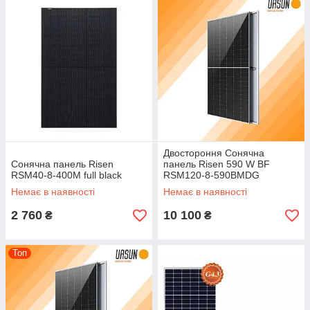
Двостороння Сонячна
Сонячна панель Risen
панель Risen 590 W BF
RSM40-8-400M full black
RSM120-8-590ВМDG
Батарея монокристалічна
Немає в наявності
Немає в наявності
2 760
10 100
₴
₴
Топ