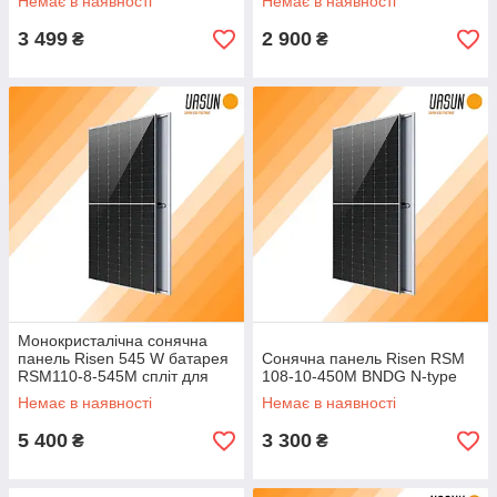
Немає в наявності
Немає в наявності
3 499
2 900
₴
₴
Монокристалічна сонячна
панель Risen 545 W батарея
Сонячна панель Risen RSM
RSM110-8-545М спліт для
108-10-450M BNDG N-type
клектростанції
Немає в наявності
Немає в наявності
5 400
3 300
₴
₴